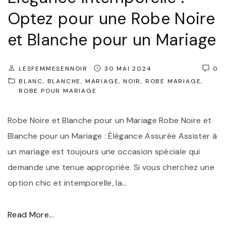
r
Optez pour une Robe Noire
e
l
et Blanche pour un Mariage
l
e
LESFEMMESENNOIR
30 MAI 2024
0
:
BLANC
BLANCHE
MARIAGE
NOIR
ROBE MARIAGE
ROBE POUR MARIAGE
S
u
Robe Noire et Blanche pour un Mariage Robe Noire et
b
Blanche pour un Mariage : Élégance Assurée Assister à
l
un mariage est toujours une occasion spéciale qui
i
demande une tenue appropriée. Si vous cherchez une
m
option chic et intemporelle, la
…
e
z
"
Read More...
V