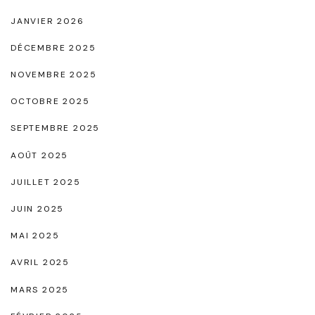
P
JANVIER 2026
a
DÉCEMBRE 2025
r
f
NOVEMBRE 2025
a
OCTOBRE 2025
i
SEPTEMBRE 2025
t
AOÛT 2025
e
p
JUILLET 2025
o
JUIN 2025
u
MAI 2025
r
AVRIL 2025
u
MARS 2025
n
M