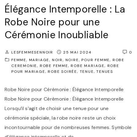
n
Élégance Intemporelle : La
r
e
e
Robe Noire pour une
R
l
o
Cérémonie Inoubliable
l
b
e
e
LESFEMMESENNOIR
25 MAI 2024
0
:
N
FEMME
MARIAGE
NOIR
NOIRE
POUR FEMME
ROBE
O
CEREMONIE
ROBE FEMME
ROBE MARIAGE
ROBE
o
POUR MARIAGE
ROBE SOIRÉE
TENUE
TENUES
p
i
t
r
Robe Noire pour Cérémonie : Élégance Intemporelle
e
e
Robe Noire pour Cérémonie : Élégance Intemporelle
z
d
Lorsqu’il s’agit de choisir une tenue pour une
p
e
cérémonie spéciale, la robe noire reste un choix
o
C
incontournable pour de nombreuses femmes. Symbole
u
é
d’élégance intemporelle et de
…