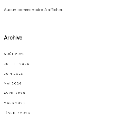
a
v
b
Aucun commentaire à afficher.
e
l
r
e
l
"
Archive
a
R
o
AOÛT 2026
b
JUILLET 2026
e
JUIN 2026
N
MAI 2026
o
AVRIL 2026
i
r
MARS 2026
e
FÉVRIER 2026