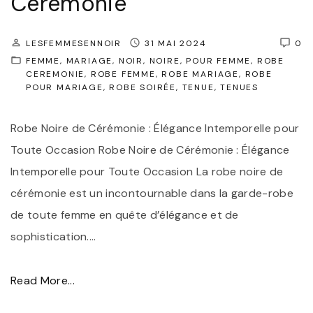
Cérémonie
e
"
:
LESFEMMESENNOIR
31 MAI 2024
0
É
FEMME
MARIAGE
NOIR
NOIRE
POUR FEMME
ROBE
l
CEREMONIE
ROBE FEMME
ROBE MARIAGE
ROBE
POUR MARIAGE
ROBE SOIRÉE
TENUE
TENUES
é
g
Robe Noire de Cérémonie : Élégance Intemporelle pour
a
Toute Occasion Robe Noire de Cérémonie : Élégance
n
Intemporelle pour Toute Occasion La robe noire de
c
cérémonie est un incontournable dans la garde-robe
e
de toute femme en quête d’élégance et de
e
sophistication.
…
t
A
"
Read More...
u
É
d