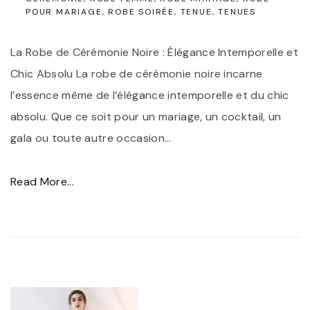
POUR MARIAGE
ROBE SOIRÉE
TENUE
TENUES
La Robe de Cérémonie Noire : Élégance Intemporelle et
Chic Absolu La robe de cérémonie noire incarne
l’essence même de l’élégance intemporelle et du chic
absolu. Que ce soit pour un mariage, un cocktail, un
gala ou toute autre occasion
…
"
Read More...
É
l
é
g
a
n