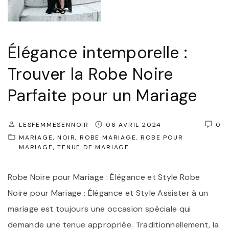
m
B
p
l
o
a
Élégance intemporelle :
r
n
Trouver la Robe Noire
e
c
l
Parfaite pour un Mariage
h
l
e
e
p
LESFEMMESENNOIR
06 AVRIL 2024
0
:
MARIAGE
NOIR
ROBE MARIAGE
ROBE POUR
o
MARIAGE
TENUE DE MARIAGE
L
u
a
r
Robe Noire pour Mariage : Élégance et Style Robe
R
u
Noire pour Mariage : Élégance et Style Assister à un
o
n
mariage est toujours une occasion spéciale qui
b
M
demande une tenue appropriée. Traditionnellement, la