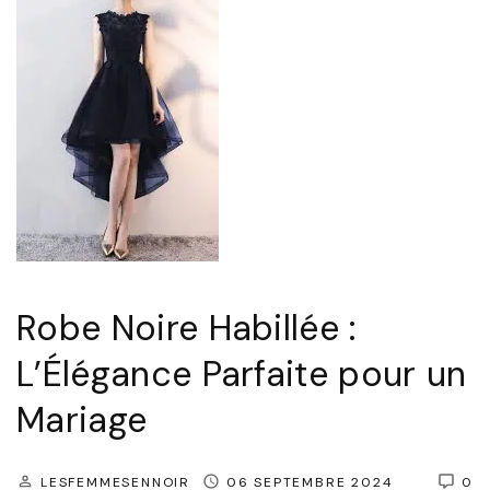
c
e
i
n
t
e
m
p
o
Robe Noire Habillée :
r
L’Élégance Parfaite pour un
e
l
Mariage
l
e
LESFEMMESENNOIR
06 SEPTEMBRE 2024
0