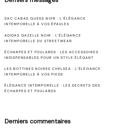
t
r
e
é
SAC CABAS GUESS NOIR : L’ÉLÉGANCE
m
m
INTEMPORELLE À VOS ÉPAULES
p
o
ADIDAS GAZELLE NOIR : L’ÉLÉGANCE
o
INTEMPORELLE DU STREETWEAR
n
r
i
ÉCHARPES ET FOULARDS : LES ACCESSOIRES
e
INDISPENSABLES POUR UN STYLE ÉLÉGANT
e
l
I
LES BOTTINES NOIRES CHELSEA : L’ÉLÉGANCE
INTEMPORELLE À VOS PIEDS
l
n
e
ÉLÉGANCE INTEMPORELLE : LES SECRETS DES
o
ÉCHARPES ET FOULARDS
:
u
T
b
r
l
Derniers commentaires
o
i
u