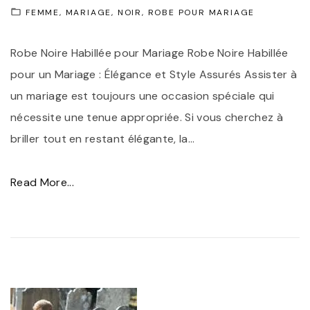
:
FEMME
MARIAGE
NOIR
ROBE POUR MARIAGE
S
Robe Noire Habillée pour Mariage Robe Noire Habillée
u
pour un Mariage : Élégance et Style Assurés Assister à
b
un mariage est toujours une occasion spéciale qui
l
nécessite une tenue appropriée. Si vous cherchez à
i
briller tout en restant élégante, la
…
m
e
"
Read More...
z
R
v
o
o
b
t
e
r
N
e