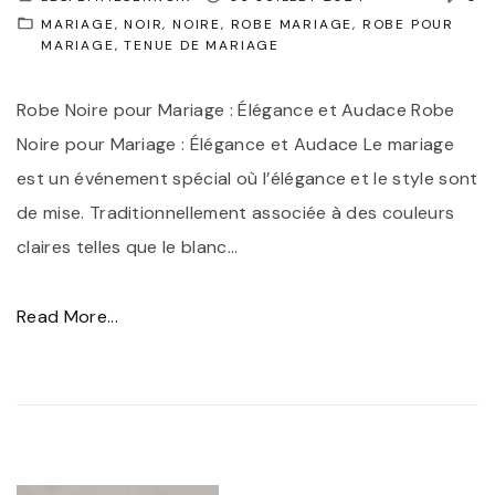
É
e
MARIAGE
NOIR
NOIRE
ROBE MARIAGE
ROBE POUR
MARIAGE
TENUE DE MARIAGE
l
d
é
e
Robe Noire pour Mariage : Élégance et Audace Robe
g
c
Noire pour Mariage : Élégance et Audace Le mariage
a
é
est un événement spécial où l’élégance et le style sont
n
r
de mise. Traditionnellement associée à des couleurs
c
é
claires telles que le blanc
…
e
m
P
o
"
Read More...
a
n
R
r
i
o
f
e
b
a
n
e
i
o
N