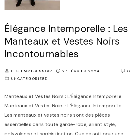
e
e
l
a
’
Élégance Intemporelle : Les
u
É
F
Manteaux et Vestes Noirs
l
é
é
Incontournables
m
g
i
a
LESFEMMESENNOIR
27 FÉVRIER 2024
0
n
n
UNCATEGORIZED
i
c
n
e
Manteaux et Vestes Noirs : L’Élégance Intemporelle
"
I
Manteaux et Vestes Noirs : L’Élégance Intemporelle
n
Les manteaux et vestes noirs sont des pièces
t
essentielles dans toute garde-robe, alliant style,
e
polyvalence et sophistication. Que ce soit pour une