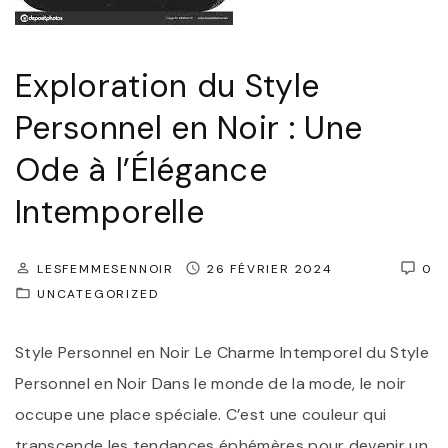
r
e
q
m
u
p
Exploration du Style
e
o
Personnel en Noir : Une
s
r
Ode à l’Élégance
d
e
e
l
Intemporelle
V
l
ê
e
LESFEMMESENNOIR
26 FÉVRIER 2024
0
t
:
UNCATEGORIZED
e
L
Style Personnel en Noir Le Charme Intemporel du Style
m
e
Personnel en Noir Dans le monde de la mode, le noir
e
s
occupe une place spéciale. C’est une couleur qui
n
M
transcende les tendances éphémères pour devenir un
t
a