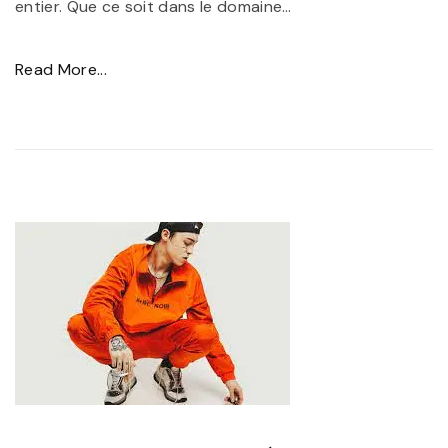
entier. Que ce soit dans le domaine
…
"
Read More...
R
e
n
f
o
r
c
e
r
l
’
E