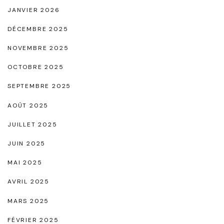
e
JANVIER 2026
m
DÉCEMBRE 2025
m
NOVEMBRE 2025
e
s
OCTOBRE 2025
v
SEPTEMBRE 2025
e
AOÛT 2025
r
JUILLET 2025
s
l
JUIN 2025
’
MAI 2025
é
AVRIL 2025
g
MARS 2025
a
l
FÉVRIER 2025