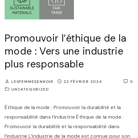
e
e
s
n
e
g
Promouvoir l’éthique de la
t
a
F
g
mode : Vers une industrie
o
e
plus responsable
u
m
l
e
LESFEMMESENNOIR
22 FÉVRIER 2024
0
a
n
UNCATEGORIZED
r
t
d
:
Éthique de la mode : Promouvoir la durabilité et la
s
l
responsabilité dans l’industrie Éthique de la mode :
N
e
Promouvoir la durabilité et la responsabilité dans
o
s
l’industrie L’industrie de la mode est connue pour son