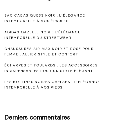
t
g
d
o
i
e
SAC CABAS GUESS NOIR : L’ÉLÉGANCE
e
e
n
INTEMPORELLE À VOS ÉPAULES
l
l
a
ADIDAS GAZELLE NOIR : L’ÉLÉGANCE
d
f
INTEMPORELLE DU STREETWEAR
R
e
é
CHAUSSURES AIR MAX NOIR ET ROSE POUR
é
m
FEMME : ALLIER STYLE ET CONFORT
s
u
i
ÉCHARPES ET FOULARDS : LES ACCESSOIRES
s
a
INDISPENSABLES POUR UN STYLE ÉLÉGANT
n
s
r
i
LES BOTTINES NOIRES CHELSEA : L’ÉLÉGANCE
i
INTEMPORELLE À VOS PIEDS
n
t
t
:
e
i
L
"
Derniers commentaires
’
c
e