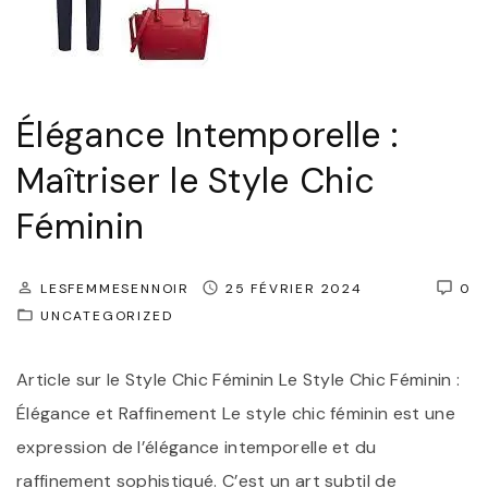
e
d
N
"
u
o
S
i
t
r
Élégance Intemporelle :
y
s
Maîtriser le Style Chic
l
I
Féminin
e
n
P
c
e
o
LESFEMMESENNOIR
25 FÉVRIER 2024
0
UNCATEGORIZED
r
n
s
t
Article sur le Style Chic Féminin Le Style Chic Féminin :
o
o
Élégance et Raffinement Le style chic féminin est une
n
u
expression de l’élégance intemporelle et du
n
r
raffinement sophistiqué. C’est un art subtil de