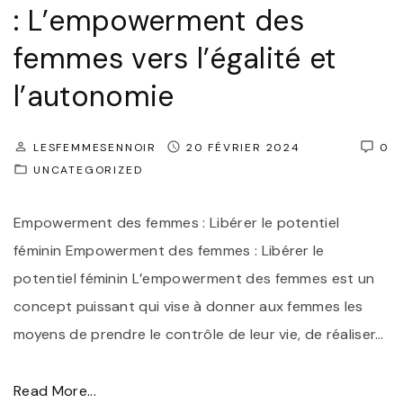
: L’empowerment des
t
e
r
s
femmes vers l’égalité et
i
:
l’autonomie
e
L
p
’
LESFEMMESENNOIR
20 FÉVRIER 2024
0
l
E
UNCATEGORIZED
u
m
s
p
Empowerment des femmes : Libérer le potentiel
r
o
féminin Empowerment des femmes : Libérer le
e
w
potentiel féminin L’empowerment des femmes est un
s
e
concept puissant qui vise à donner aux femmes les
p
r
moyens de prendre le contrôle de leur vie, de réaliser
…
o
m
n
e
"
Read More...
s