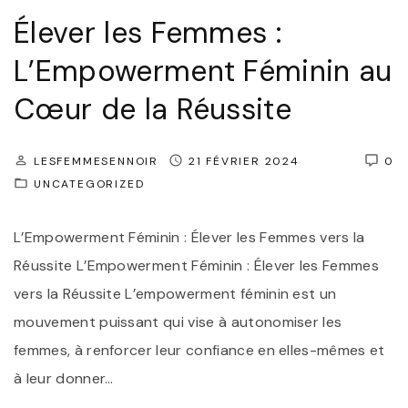
’
Élever les Femmes :
e
é
s
L’Empowerment Féminin au
t
p
h
Cœur de la Réussite
o
i
u
q
LESFEMMESENNOIR
21 FÉVRIER 2024
0
r
u
UNCATEGORIZED
f
e
e
d
L’Empowerment Féminin : Élever les Femmes vers la
m
e
Réussite L’Empowerment Féminin : Élever les Femmes
m
l
vers la Réussite L’empowerment féminin est un
e
a
mouvement puissant qui vise à autonomiser les
s
m
femmes, à renforcer leur confiance en elles-mêmes et
"
o
à leur donner
…
d