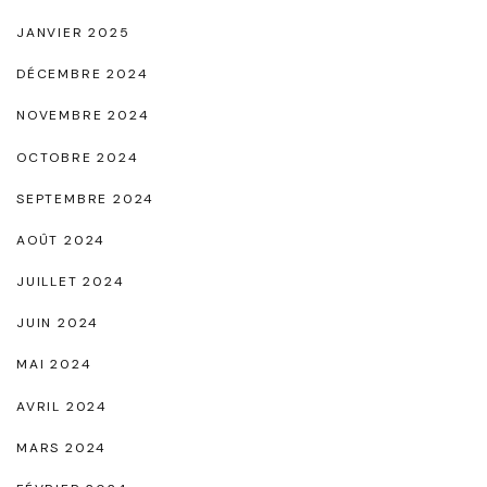
i
JANVIER 2025
t
DÉCEMBRE 2024
é
NOVEMBRE 2024
e
t
OCTOBRE 2024
l
SEPTEMBRE 2024
’
AOÛT 2024
a
JUILLET 2024
u
JUIN 2024
t
o
MAI 2024
n
AVRIL 2024
o
MARS 2024
m