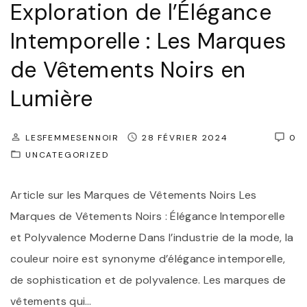
Exploration de l’Élégance
m
Intemporelle : Les Marques
p
o
de Vêtements Noirs en
w
Lumière
e
r
LESFEMMESENNOIR
28 FÉVRIER 2024
0
m
UNCATEGORIZED
e
n
Article sur les Marques de Vêtements Noirs Les
t
Marques de Vêtements Noirs : Élégance Intemporelle
d
et Polyvalence Moderne Dans l’industrie de la mode, la
e
couleur noire est synonyme d’élégance intemporelle,
s
de sophistication et de polyvalence. Les marques de
F
vêtements qui
…