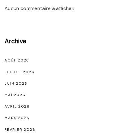
l
m
Aucun commentaire à afficher.
e
p
o
s
w
Archive
e
r
AOÛT 2026
m
e
JUILLET 2026
n
JUIN 2026
t
MAI 2026
d
AVRIL 2026
e
s
MARS 2026
f
FÉVRIER 2026