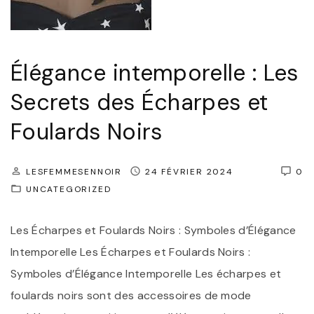
e
à
m
l
p
’
Élégance intemporelle : Les
o
É
r
Secrets des Écharpes et
l
e
é
Foulards Noirs
l
g
l
a
LESFEMMESENNOIR
24 FÉVRIER 2024
0
e
n
UNCATEGORIZED
:
c
M
e
Les Écharpes et Foulards Noirs : Symboles d’Élégance
a
I
Intemporelle Les Écharpes et Foulards Noirs :
î
n
Symboles d’Élégance Intemporelle Les écharpes et
t
t
foulards noirs sont des accessoires de mode
r