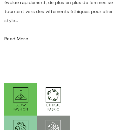
e
évolue rapidement, de plus en plus de femmes se
c
tournent vers des vêtements éthiques pour allier
r
style
…
e
t
"
Read More...
s
É
d
l
e
é
s
g
É
a
c
n
h
c
a
e
r
e
p
t