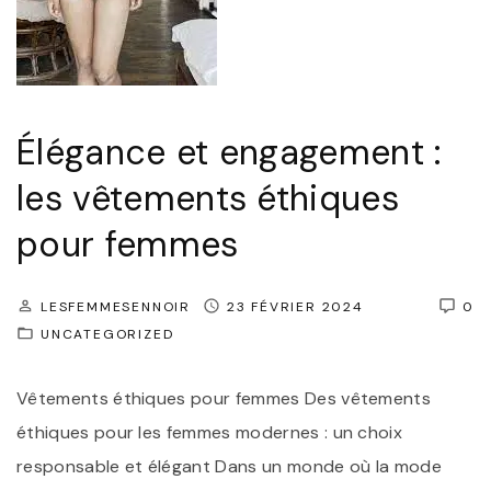
c
e
F
m
é
p
m
o
Élégance et engagement :
i
r
n
les vêtements éthiques
e
i
l
pour femmes
n
l
"
e
LESFEMMESENNOIR
23 FÉVRIER 2024
0
:
UNCATEGORIZED
L
e
Vêtements éthiques pour femmes Des vêtements
s
éthiques pour les femmes modernes : un choix
S
responsable et élégant Dans un monde où la mode