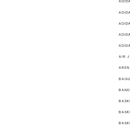
ADID
ADID
ADID
ADID
ADID
AIR 
AREN
BAG
BAND
BASK
BASK
BASK