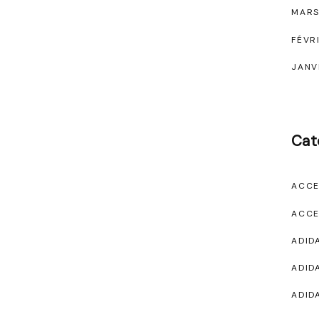
MARS
FÉVR
JANV
Cat
ACCE
ACCE
ADID
ADID
ADID