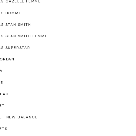
AS GAZELLE FEMME
AS HOMME
AS STAN SMITH
AS STAN SMITH FEMME
AS SUPERSTAR
JORDAN
A
UE
EAU
ET
ET NEW BALANCE
ETS