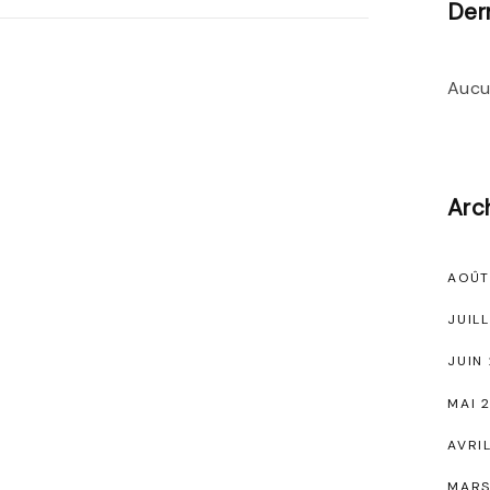
Der
Aucu
Arc
AOÛT
JUIL
JUIN
MAI 
AVRI
MARS