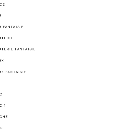
CE
U
U FANTAISIE
UTERIE
UTERIE FANTAISIE
UX
UX FANTAISIE
I
C
C 1
CHE
TS