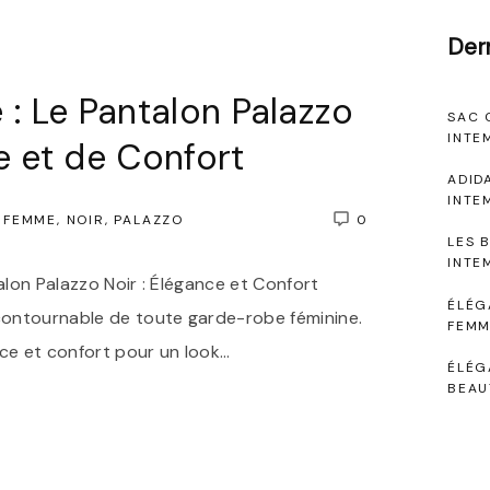
Der
 : Le Pantalon Palazzo
SAC 
INTE
e et de Confort
ADID
INTE
FEMME
NOIR
PALAZZO
0
LES 
INTE
alon Palazzo Noir : Élégance et Confort
ÉLÉG
ncontournable de toute garde-robe féminine.
FEMM
ance et confort pour un look
…
ÉLÉG
BEAU