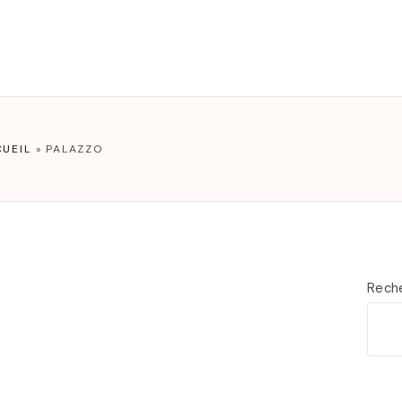
T
UEIL
»
PALAZZO
Rech