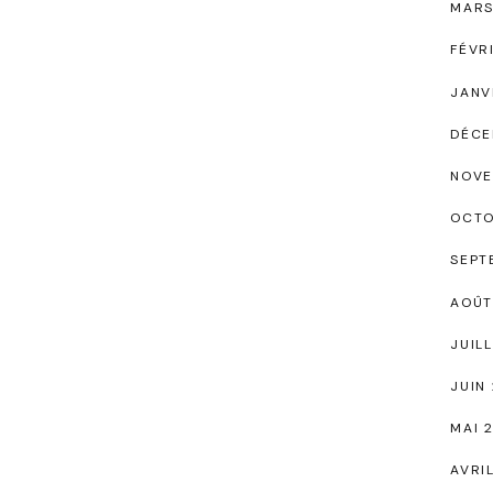
MARS
FÉVR
JANV
DÉCE
NOVE
OCTO
SEPT
AOÛT
JUIL
JUIN
MAI 
AVRI