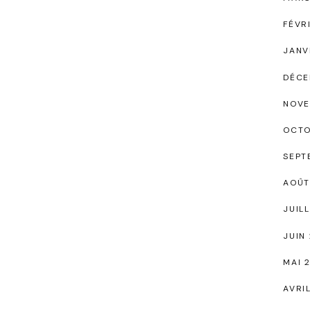
FÉVR
JANV
DÉCE
NOVE
OCTO
SEPT
AOÛT
JUIL
JUIN
MAI 
AVRI