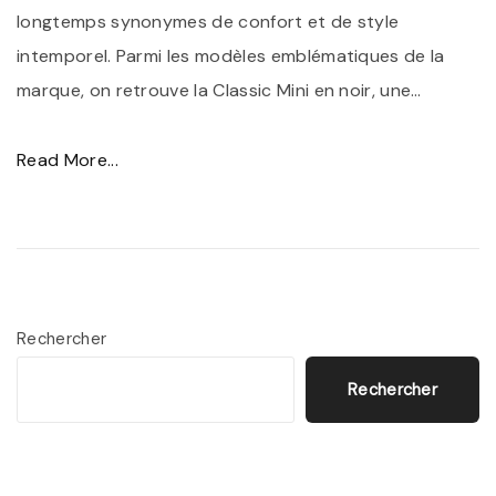
longtemps synonymes de confort et de style
G
intemporel. Parmi les modèles emblématiques de la
G
marque, on retrouve la Classic Mini en noir, une
…
M
i
"
Read More...
n
D
i
é
N
c
o
o
i
u
r
Rechercher
v
"
Rechercher
r
e
z