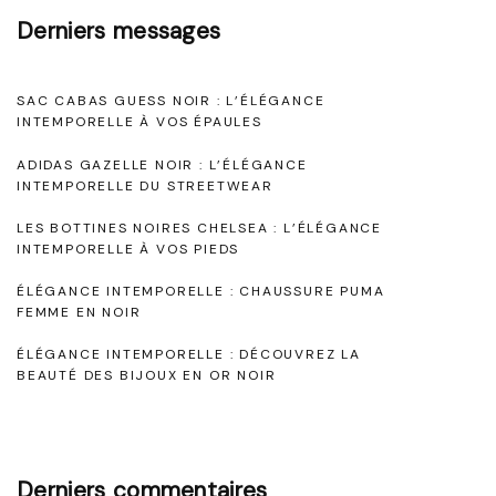
l
Derniers messages
’
É
SAC CABAS GUESS NOIR : L’ÉLÉGANCE
l
INTEMPORELLE À VOS ÉPAULES
é
ADIDAS GAZELLE NOIR : L’ÉLÉGANCE
g
INTEMPORELLE DU STREETWEAR
a
LES BOTTINES NOIRES CHELSEA : L’ÉLÉGANCE
n
INTEMPORELLE À VOS PIEDS
c
ÉLÉGANCE INTEMPORELLE : CHAUSSURE PUMA
FEMME EN NOIR
e
d
ÉLÉGANCE INTEMPORELLE : DÉCOUVREZ LA
BEAUTÉ DES BIJOUX EN OR NOIR
u
U
G
Derniers commentaires
G