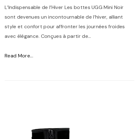
L’Indispensable de l’Hiver Les bottes UGG Mini Noir
sont devenues un incontournable de l’hiver, alliant
style et confort pour affronter les journées froides
avec élégance. Conçues à partir de
…
"
Read More...
D
é
c
o
u
v
r
e