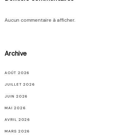
C
l
Aucun commentaire à afficher.
a
s
s
Archive
i
c
M
AOÛT 2026
i
JUILLET 2026
n
JUIN 2026
i
MAI 2026
N
AVRIL 2026
o
i
MARS 2026