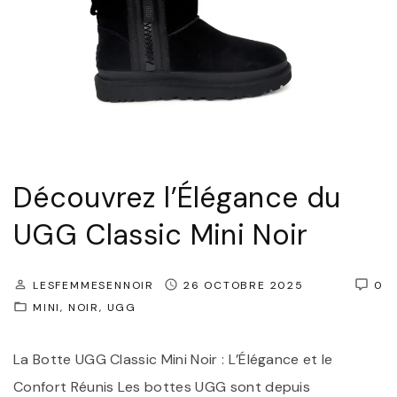
z
l
’
É
l
é
g
Découvrez l’Élégance du
a
UGG Classic Mini Noir
n
c
e
LESFEMMESENNOIR
26 OCTOBRE 2025
0
MINI
NOIR
UGG
d
e
La Botte UGG Classic Mini Noir : L’Élégance et le
s
Confort Réunis Les bottes UGG sont depuis
U