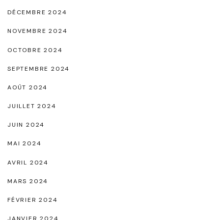
e
DÉCEMBRE 2024
t
NOVEMBRE 2024
d
e
OCTOBRE 2024
P
SEPTEMBRE 2024
o
AOÛT 2024
l
JUILLET 2024
y
v
JUIN 2024
a
MAI 2024
l
AVRIL 2024
e
MARS 2024
n
FÉVRIER 2024
c
e
JANVIER 2024