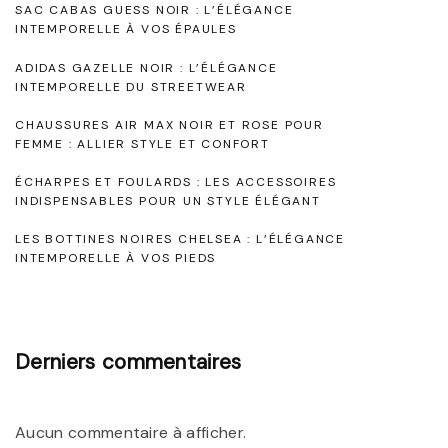
SAC CABAS GUESS NOIR : L’ÉLÉGANCE
m
INTEMPORELLE À VOS ÉPAULES
p
ADIDAS GAZELLE NOIR : L’ÉLÉGANCE
o
INTEMPORELLE DU STREETWEAR
r
CHAUSSURES AIR MAX NOIR ET ROSE POUR
e
FEMME : ALLIER STYLE ET CONFORT
l
ÉCHARPES ET FOULARDS : LES ACCESSOIRES
INDISPENSABLES POUR UN STYLE ÉLÉGANT
l
e
LES BOTTINES NOIRES CHELSEA : L’ÉLÉGANCE
INTEMPORELLE À VOS PIEDS
:
L
e
Derniers commentaires
S
o
u
Aucun commentaire à afficher.