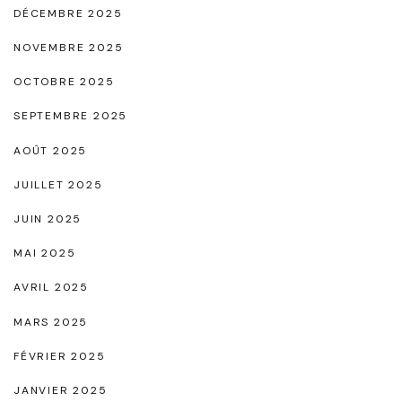
DÉCEMBRE 2025
y
m
NOVEMBRE 2025
b
OCTOBRE 2025
o
SEPTEMBRE 2025
l
AOÛT 2025
e
d
JUILLET 2025
e
JUIN 2025
C
MAI 2025
l
AVRIL 2025
a
MARS 2025
s
s
FÉVRIER 2025
e
JANVIER 2025