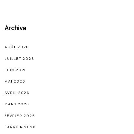
l
i
e
Archive
r
N
o
AOÛT 2026
i
JUILLET 2026
r
JUIN 2026
F
MAI 2026
e
AVRIL 2026
m
m
MARS 2026
e
FÉVRIER 2026
,
JANVIER 2026
S