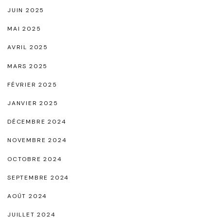
R
JUIN 2025
a
MAI 2025
f
AVRIL 2025
f
MARS 2025
i
n
FÉVRIER 2025
e
JANVIER 2025
m
DÉCEMBRE 2024
e
NOVEMBRE 2024
n
t
OCTOBRE 2024
e
SEPTEMBRE 2024
t
AOÛT 2024
d
JUILLET 2024