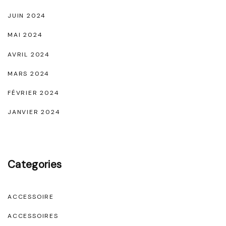
e
G
JUIN 2024
l
MAI 2024
a
AVRIL 2024
m
MARS 2024
o
FÉVRIER 2024
u
r
JANVIER 2024
"
Categories
ACCESSOIRE
ACCESSOIRES