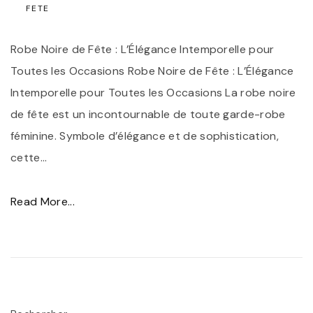
FETE
S
u
Robe Noire de Fête : L’Élégance Intemporelle pour
b
Toutes les Occasions Robe Noire de Fête : L’Élégance
l
Intemporelle pour Toutes les Occasions La robe noire
i
de fête est un incontournable de toute garde-robe
m
féminine. Symbole d’élégance et de sophistication,
e
cette
…
z
V
"
Read More...
o
É
t
l
r
é
e
g
S
a