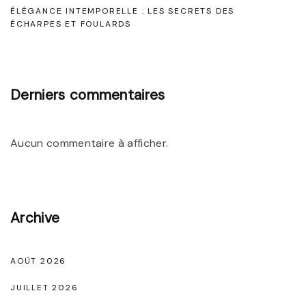
e
ÉLÉGANCE INTEMPORELLE : LES SECRETS DES
d
ÉCHARPES ET FOULARDS
:
e
L
F
a
ê
Derniers commentaires
R
t
o
e
b
Aucun commentaire à afficher.
N
e
o
N
i
o
r
Archive
i
e
r
"
e
AOÛT 2026
d
JUILLET 2026
e