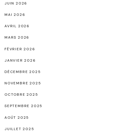
JUIN 2026
F
MAI 2026
ê
AVRIL 2026
t
e
MARS 2026
,
FÉVRIER 2026
S
JANVIER 2026
y
DÉCEMBRE 2025
m
b
NOVEMBRE 2025
o
OCTOBRE 2025
l
SEPTEMBRE 2025
e
AOÛT 2025
d
e
JUILLET 2025