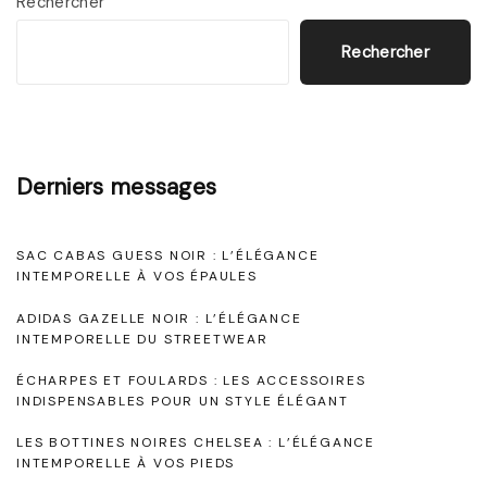
Rechercher
t
n
y
Rechercher
c
l
e
e
I
a
n
Derniers messages
v
t
e
e
c
SAC CABAS GUESS NOIR : L’ÉLÉGANCE
m
INTEMPORELLE À VOS ÉPAULES
u
p
n
ADIDAS GAZELLE NOIR : L’ÉLÉGANCE
o
INTEMPORELLE DU STREETWEAR
e
r
ÉCHARPES ET FOULARDS : LES ACCESSOIRES
R
e
INDISPENSABLES POUR UN STYLE ÉLÉGANT
o
l
LES BOTTINES NOIRES CHELSEA : L’ÉLÉGANCE
b
INTEMPORELLE À VOS PIEDS
l
e