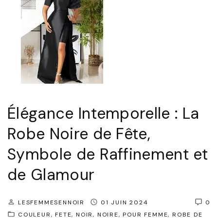
c
e
I
n
t
e
m
Élégance Intemporelle : La
p
o
Robe Noire de Fête,
r
Symbole de Raffinement et
e
de Glamour
l
l
e
LESFEMMESENNOIR
01 JUIN 2024
0
COULEUR
FETE
NOIR
NOIRE
POUR FEMME
ROBE DE
: