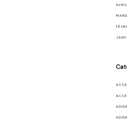
AVRI
MARS
FÉVR
JANV
Cat
ACCE
ACCE
ADID
ADID