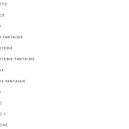
ETS
CE
U
U FANTAISIE
UTERIE
UTERIE FANTAISIE
UX
UX FANTAISIE
I
C
C 1
CHE