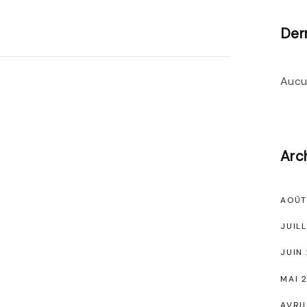
Der
Aucu
Arc
AOÛT
JUIL
JUIN
MAI 
AVRI