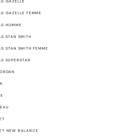
AS GAZELLE
AS GAZELLE FEMME
AS HOMME
AS STAN SMITH
AS STAN SMITH FEMME
AS SUPERSTAR
JORDAN
A
UE
EAU
ET
ET NEW BALANCE