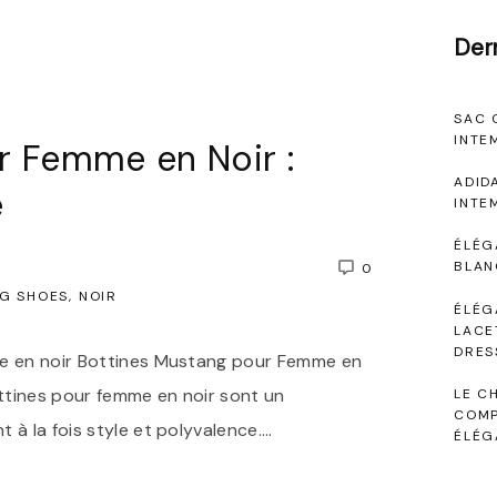
Der
SAC 
INTE
r Femme en Noir :
ADID
e
INTE
ÉLÉG
BLAN
0
G SHOES
NOIR
ÉLÉG
LACE
DRES
me en noir Bottines Mustang pour Femme en
ottines pour femme en noir sont un
LE C
COMP
 à la fois style et polyvalence.
…
ÉLÉG