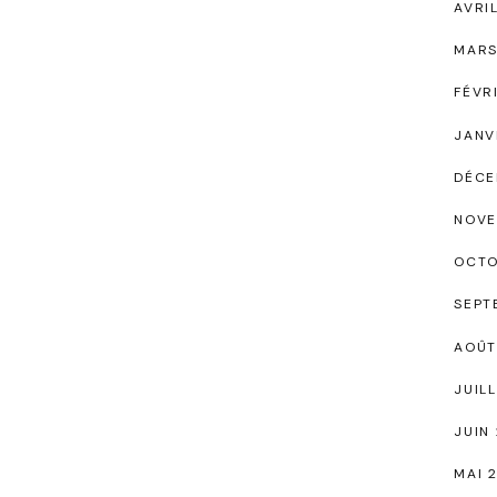
AVRI
MARS
FÉVR
JANV
DÉCE
NOVE
OCTO
SEPT
AOÛT
JUIL
JUIN
MAI 