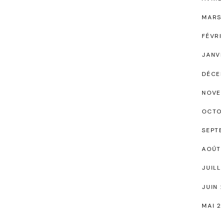
MARS
FÉVR
JANV
DÉCE
NOVE
OCTO
SEPT
AOÛT
JUIL
JUIN
MAI 