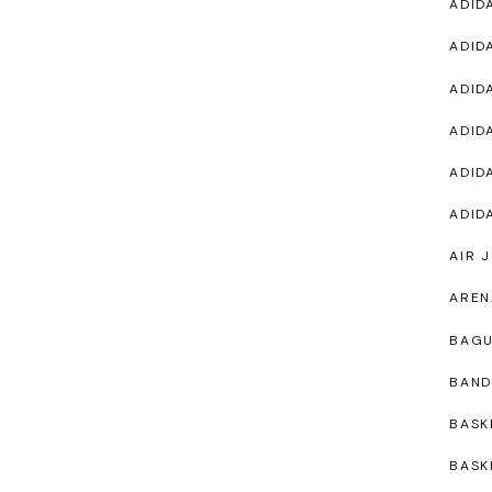
ADID
ADID
ADID
ADID
ADID
ADID
AIR 
AREN
BAG
BAND
BASK
BASK