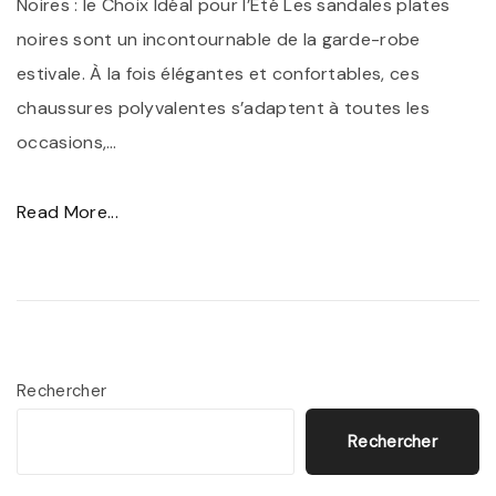
Noires : le Choix Idéal pour l’Été Les sandales plates
l
"
noires sont un incontournable de la garde-robe
e
estivale. À la fois élégantes et confortables, ces
:
chaussures polyvalentes s’adaptent à toutes les
L
occasions,
…
e
s
"
Read More...
S
É
a
l
n
é
d
g
a
a
Rechercher
l
n
e
Rechercher
c
s
e
P