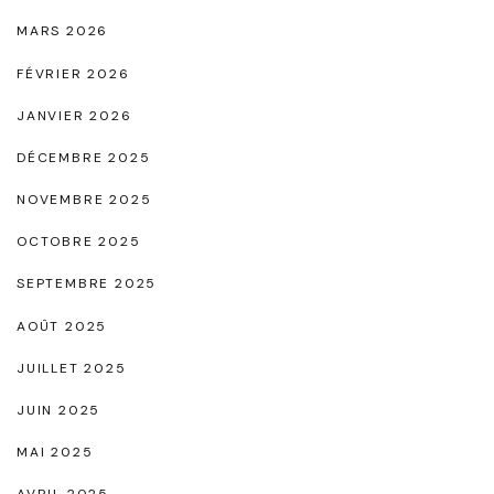
s
MARS 2026
N
FÉVRIER 2026
o
JANVIER 2026
i
DÉCEMBRE 2025
r
e
NOVEMBRE 2025
s
OCTOBRE 2025
,
SEPTEMBRE 2025
l
AOÛT 2025
’
I
JUILLET 2025
n
JUIN 2025
d
MAI 2025
i