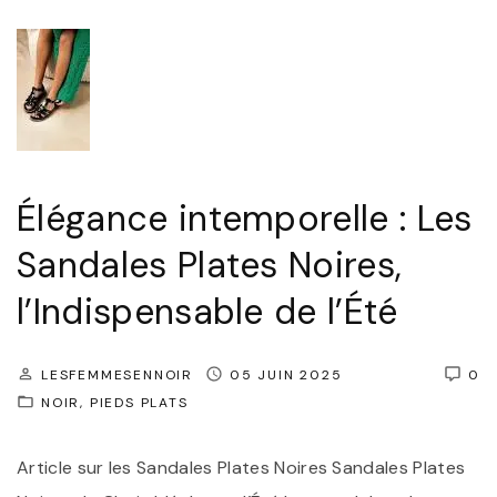
i
a
n
n
c
c
o
e
n
i
t
n
Élégance intemporelle : Les
o
t
Sandales Plates Noires,
u
e
r
l’Indispensable de l’Été
m
n
p
a
o
LESFEMMESENNOIR
05 JUIN 2025
0
b
NOIR
PIEDS PLATS
r
l
e
e
Article sur les Sandales Plates Noires Sandales Plates
l
s