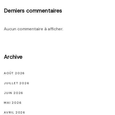
e
o
Derniers commentaires
s
n
S
t
a
o
Aucun commentaire à afficher.
n
u
d
r
a
n
Archive
l
a
e
b
s
AOÛT 2026
l
P
JUILLET 2026
e
l
s
JUIN 2026
a
"
MAI 2026
t
AVRIL 2026
e