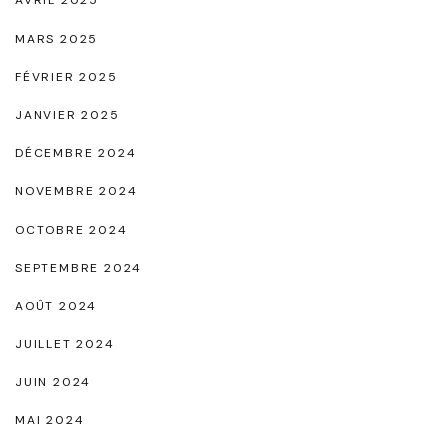
AVRIL 2025
s
MARS 2025
p
e
FÉVRIER 2025
n
JANVIER 2025
s
DÉCEMBRE 2024
a
NOVEMBRE 2024
b
l
OCTOBRE 2024
e
SEPTEMBRE 2024
d
AOÛT 2024
e
JUILLET 2024
l
’
JUIN 2024
É
MAI 2024
t