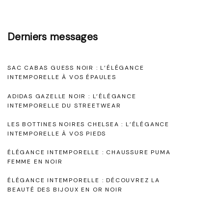
i
l
n
a
Derniers messages
t
t
e
e
SAC CABAS GUESS NOIR : L’ÉLÉGANCE
m
s
INTEMPORELLE À VOS ÉPAULES
p
N
ADIDAS GAZELLE NOIR : L’ÉLÉGANCE
o
o
INTEMPORELLE DU STREETWEAR
r
i
LES BOTTINES NOIRES CHELSEA : L’ÉLÉGANCE
e
INTEMPORELLE À VOS PIEDS
r
l
e
ÉLÉGANCE INTEMPORELLE : CHAUSSURE PUMA
FEMME EN NOIR
l
s
e
ÉLÉGANCE INTEMPORELLE : DÉCOUVREZ LA
i
BEAUTÉ DES BIJOUX EN OR NOIR
:
n
L
c