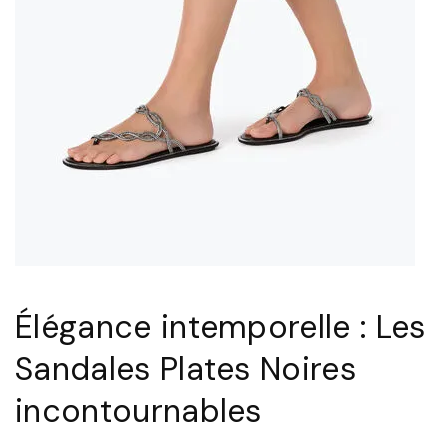
r
e
l
l
e
:
L
e
s
S
Élégance intemporelle : Les
a
n
Sandales Plates Noires
d
incontournables
a
l