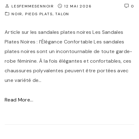
LESFEMMESENNOIR
12 MAI 2026
0
e
NOIR
PIEDS PLATS
TALON
s
P
Article sur les sandales plates noires Les Sandales
l
Plates Noires : l’Élégance Confortable Les sandales
a
plates noires sont un incontournable de toute garde-
t
robe féminine. À la fois élégantes et confortables, ces
e
chaussures polyvalentes peuvent être portées avec
s
une variété de
…
N
o
"
Read More...
i
É
r
l
e
é
s
g