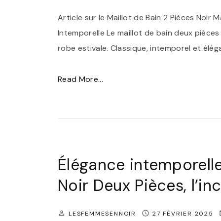
Article sur le Maillot de Bain 2 Pièces Noir M
Intemporelle Le maillot de bain deux pièce
robe estivale. Classique, intemporel et élégan
"
Read More...
É
l
é
g
a
Élégance intemporelle 
n
Noir Deux Pièces, l’in
c
e
LESFEMMESENNOIR
27 FÉVRIER 2025
I