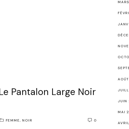
MARS
FÉVR
JANV
DÉCE
NOVE
OCTO
SEPT
AOÛT
 Le Pantalon Large Noir
JUIL
JUIN
MAI 
FEMME
NOIR
0
AVRI