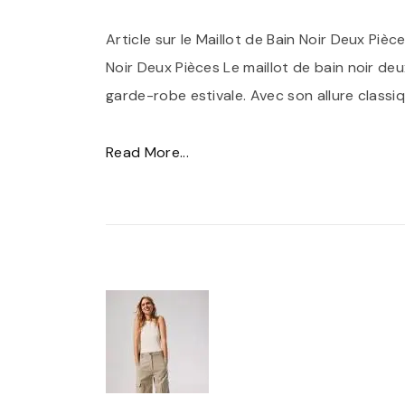
n
Article sur le Maillot de Bain Noir Deux Piè
t
Noir Deux Pièces Le maillot de bain noir de
e
garde-robe estivale. Avec son allure classi
m
p
"
Read More...
o
É
r
l
e
é
l
g
l
a
e
n
:
c
L
e
e
i