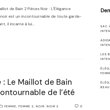
aillot de Bain 2 Pièces Noir : L’Élégance
Der
s noir est un incontournable de toute garde-
t, il incarne à lui
…
SAC 
INTE
ADID
INTE
LES 
INTE
ÉLÉG
FEMM
: Le Maillot de Bain
ÉLÉG
BEAU
contournable de l’été
FEMME
FEMME 2
NOIR
NOIR 2
0