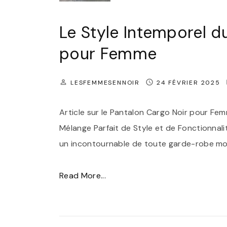
o
e
’
’
F
t
i
Le Style Intemporel d
É
e
C
n
t
pour Femme
m
o
c
é
m
n
o
"
e
LESFEMMESENNOIR
24 FÉVRIER 2025
f
n
N
o
t
Article sur le Pantalon Cargo Noir pour Fe
o
r
o
Mélange Parfait de Style et de Fonctionnal
i
t
u
un incontournable de toute garde-robe mode
r
:
r
"
L
n
"
Read More...
e
a
L
P
b
e
a
l
S