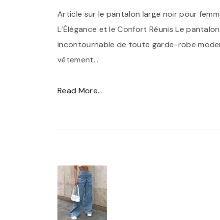
o
c
d
Article sur le pantalon large noir pour fem
i
o
u
L’Élégance et le Confort Réunis Le pantalon
r
n
P
incontournable de toute garde-robe moderne
D
t
a
vêtement
…
e
o
n
u
u
t
"
Read More...
x
r
a
É
P
n
l
l
i
a
o
é
è
b
n
g
c
l
C
a
e
e
a
n
s
d
r
c
,
e
g
e
l
l