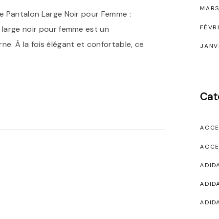
MARS
me Pantalon Large Noir pour Femme :
FÉVR
 large noir pour femme est un
. À la fois élégant et confortable, ce
JANV
Cat
ACCE
ACCE
ADID
ADID
ADID