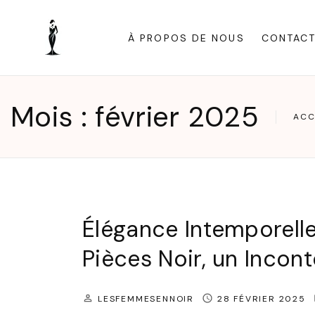
S
k
À PROPOS DE NOUS
CONTAC
i
p
t
Mois :
février 2025
ACC
o
c
o
n
t
Élégance Intemporelle 
e
n
Pièces Noir, un Incont
t
LESFEMMESENNOIR
28 FÉVRIER 2025