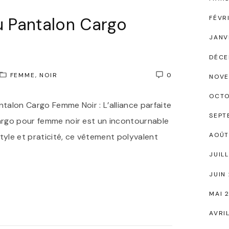
u Pantalon Cargo
FÉVR
JANV
DÉCE
FEMME
NOIR
0
NOVE
OCTO
ntalon Cargo Femme Noir : L’alliance parfaite
SEPT
cargo pour femme noir est un incontournable
AOÛT
yle et praticité, ce vêtement polyvalent
JUIL
JUIN
MAI 
AVRI