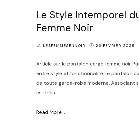
M
n
Le Style Intemporel d
a
t
i
Femme Noir
e
l
m
l
LESFEMMESENNOIR
26 FÉVRIER 2025
p
o
o
t
Article sur le pantalon cargo femme noir Pa
r
d
entre style et fonctionnalité Le pantalon 
e
e
de toute garde-robe moderne. Associant st
l
B
est idéal
…
l
a
e
i
"
Read More...
:
n
L
L
2
e
e
P