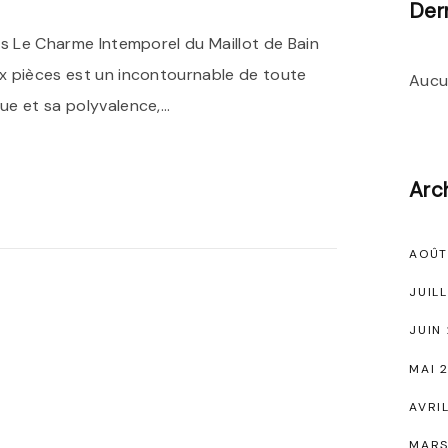
Der
ces Le Charme Intemporel du Maillot de Bain
ux pièces est un incontournable de toute
Aucu
que et sa polyvalence,
…
Arc
AOÛT
JUIL
JUIN
MAI 
AVRI
MARS