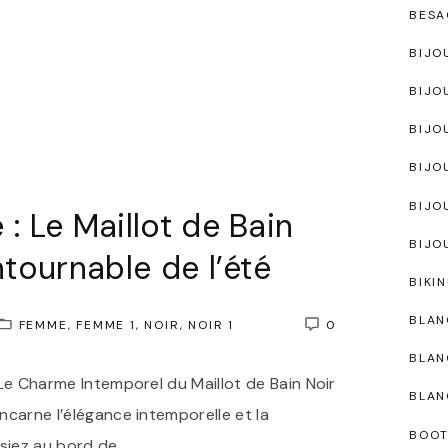
BESA
BIJO
BIJO
BIJO
BIJO
BIJO
: Le Maillot de Bain
BIJO
ntournable de l’été
BIKIN
BLAN
FEMME
FEMME 1
NOIR
NOIR 1
0
BLAN
e Le Charme Intemporel du Maillot de Bain Noir
BLAN
incarne l’élégance intemporelle et la
BOO
ssiez au bord de
…