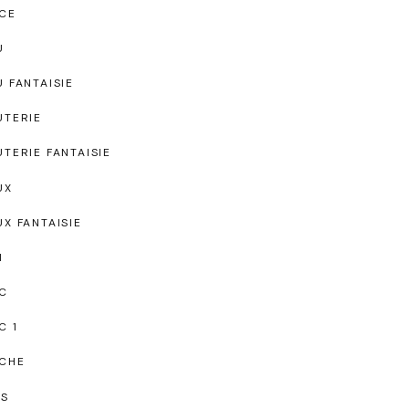
CE
U
U FANTAISIE
UTERIE
UTERIE FANTAISIE
UX
UX FANTAISIE
I
C
C 1
CHE
TS