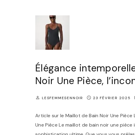
n
e
t
t
d
y
a
e
l
l
l
e
o
’
I
n
é
n
L
t
t
Élégance intemporelle 
a
é
e
r
"
Noir Une Pièce, l’inco
m
g
p
e
LESFEMMESENNOIR
23 FÉVRIER 2025
o
N
r
o
Article sur le Maillot de Bain Noir Une Pièc
e
i
Une Pièce Le maillot de bain noir une pièce 
l
r
sophistication ultime. Que vous vous préla