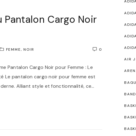
ADID
ADID
u Pantalon Cargo Noir
ADID
ADID
ADID
FEMME
NOIR
0
AIR 
mme Pantalon Cargo Noir pour Femme : Le
AREN
ité Le pantalon cargo noir pour femme est
BAG
rne. Alliant style et fonctionnalité, ce
…
BAND
BASK
BASK
BASK