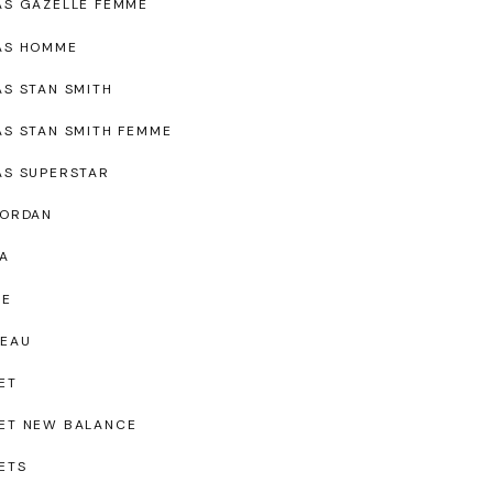
AS GAZELLE FEMME
AS HOMME
AS STAN SMITH
AS STAN SMITH FEMME
AS SUPERSTAR
JORDAN
A
UE
EAU
ET
ET NEW BALANCE
ETS