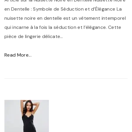
m
e
en Dentelle : Symbole de Séduction et d’Élégance La
p
n
nuisette noire en dentelle est un vêtement intemporel
o
D
qui incarne à la fois la séduction et l’élégance. Cette
r
e
pièce de lingerie délicate
…
e
n
l
t
"
Read More...
l
e
É
e
l
l
:
l
é
S
e
g
u
N
a
b
o
n
l
i
c
i
r
e
m
e