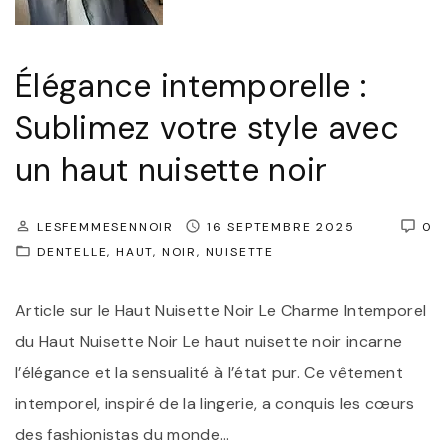
e
e
t
e
S
Élégance intemporelle :
t
é
Sublimez votre style avec
R
d
o
u
un haut nuisette noir
u
c
g
t
LESFEMMESENNOIR
16 SEPTEMBRE 2025
0
e
i
DENTELLE
HAUT
NOIR
NUISETTE
"
o
Article sur le Haut Nuisette Noir Le Charme Intemporel
n
du Haut Nuisette Noir Le haut nuisette noir incarne
:
l’élégance et la sensualité à l’état pur. Ce vêtement
L
intemporel, inspiré de la lingerie, a conquis les cœurs
e
des fashionistas du monde
…
s