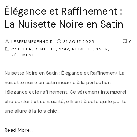
b
l
a
Élégance et Raffinement :
e
e
n
N
d
La Nuisette Noire en Satin
c
u
e
e
i
F
LESFEMMESENNOIR
31 AOÛT 2025
0
a
s
é
COULEUR
DENTELLE
NOIR
NUISETTE
SATIN
s
VÊTEMENT
e
m
s
t
i
u
Nuisette Noire en Satin : Élégance et Raffinement La
t
n
r
nuisette noire en satin incarne à la perfection
e
i
é
l’élégance et le raffinement. Ce vêtement intemporel
N
t
e
allie confort et sensualité, offrant à celle qui le porte
o
é
:
une allure à la fois chic
…
i
"
N
r
u
"
Read More...
e