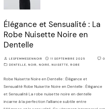
e
e
p
t
z
o
S
v
u
Élégance et Sensualité : La
é
o
r
Robe Nuisette Noire en
d
t
F
u
Dentelle
r
e
c
e
m
t
s
m
LESFEMMESENNOIR
11 SEPTEMBRE 2025
0
i
DENTELLE
t
NOIR
NOIRE
NUISETTE
ROBE
e
o
y
"
Robe Nuisette Noire en Dentelle : Élégance et
n
l
Sensualité Robe Nuisette Noire en Dentelle : Élégance
:
e
et Sensualité La robe nuisette noire en dentelle
L
a
incarne à la perfection l’alliance subtile entre
a
v