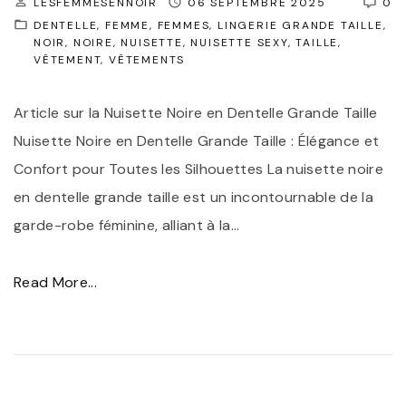
LESFEMMESENNOIR
06 SEPTEMBRE 2025
0
e
D
e
DENTELLE
FEMME
FEMMES
LINGERIE GRANDE TAILLE
n
NOIR
NOIRE
NUISETTE
NUISETTE SEXY
TAILLE
e
n
VÊTEMENT
VÊTEMENTS
s
n
o
u
t
i
Article sur la Nuisette Noire en Dentelle Grande Taille
a
e
r
Nuisette Noire en Dentelle Grande Taille : Élégance et
l
l
"
Confort pour Toutes les Silhouettes La nuisette noire
i
l
en dentelle grande taille est un incontournable de la
t
e
garde-robe féminine, alliant à la
…
é
,
:
S
"
Read More...
L
y
É
a
m
l
R
b
é
o
o
g