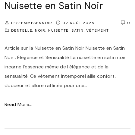
Nuisette en Satin Noir
c
r
s
"
e
V
e
LESFEMMESENNOIR
02 AOÛT 2025
0
e
o
t
DENTELLE
NOIR
NUISETTE
SATIN
VÊTEMENT
t
t
t
S
r
e
Article sur la Nuisette en Satin Noir Nuisette en Satin
é
e
N
Noir : Élégance et Sensualité La nuisette en satin noir
d
S
o
incarne l’essence même de l’élégance et de la
u
i
i
sensualité. Ce vêtement intemporel allie confort,
c
l
r
douceur et allure raffinée pour une
…
t
h
e
i
o
L
"
Read More...
o
u
o
É
n
e
n
l
:
t
g
é