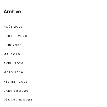
s
d
S
e
Archive
a
R
t
a
AOÛT 2026
i
f
n
JUILLET 2026
f
N
JUIN 2026
i
o
n
MAI 2026
i
e
AVRIL 2026
r
m
"
MARS 2026
e
FÉVRIER 2026
n
t
JANVIER 2026
"
DÉCEMBRE 2025