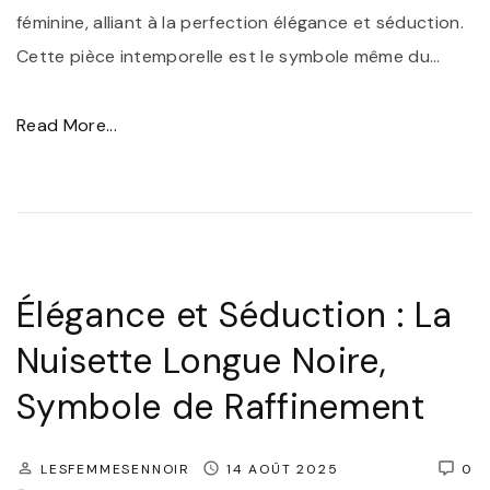
féminine, alliant à la perfection élégance et séduction.
n
n
Cette pièce intemporelle est le symbole même du
t
…
e
e
m
l
"
Read More...
e
l
É
n
e
l
t
G
é
:
r
g
L
a
a
a
Élégance et Séduction : La
n
n
N
Nuisette Longue Noire,
d
c
u
Symbole de Raffinement
e
e
i
T
e
s
a
t
e
LESFEMMESENNOIR
14 AOÛT 2025
0