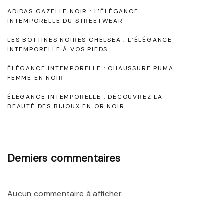
o
e
ADIDAS GAZELLE NOIR : L’ÉLÉGANCE
d
i
n
INTEMPORELLE DU STREETWEAR
N
n
e
:
LES BOTTINES NOIRES CHELSEA : L’ÉLÉGANCE
o
i
L
INTEMPORELLE À VOS PIEDS
s
i
t
a
ÉLÉGANCE INTEMPORELLE : CHAUSSURE PUMA
r
é
a
FEMME EN NOIR
N
e
"
r
u
ÉLÉGANCE INTEMPORELLE : DÉCOUVREZ LA
,
BEAUTÉ DES BIJOUX EN OR NOIR
i
t
S
s
y
i
e
m
Derniers commentaires
t
c
b
t
l
o
e
Aucun commentaire à afficher.
l
e
e
e
n