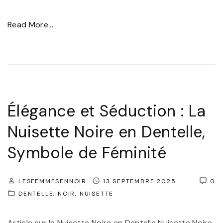
S
"
Read More...
o
É
u
l
s
é
-
g
v
a
ê
Élégance et Séduction : La
n
t
Nuisette Noire en Dentelle,
c
e
Symbole de Féminité
e
m
i
e
n
n
LESFEMMESENNOIR
13 SEPTEMBRE 2025
0
t
DENTELLE
t
NOIR
NUISETTE
e
s
Article sur la Nuisette Noire en Dentelle Nuisette Noire