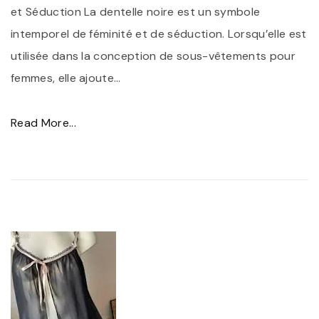
e
et Séduction La dentelle noire est un symbole
e
intemporel de féminité et de séduction. Lorsqu’elle est
n
utilisée dans la conception de sous-vêtements pour
D
femmes, elle ajoute
…
e
n
"
Read More...
t
É
e
l
l
é
l
g
e
a
N
n
o
c
i
e
r