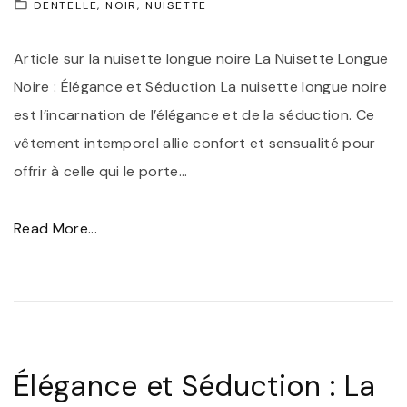
i
S
DENTELLE
NOIR
NUISETTE
t
l
é
t
Article sur la nuisette longue noire La Nuisette Longue
l
d
e
Noire : Élégance et Séduction La nuisette longue noire
e
u
N
est l’incarnation de l’élégance et de la séduction. Ce
p
c
o
vêtement intemporel allie confort et sensualité pour
o
t
i
offrir à celle qui le porte
…
u
i
r
r
o
e
"
Read More...
S
n
e
É
u
:
n
l
b
L
S
é
l
a
a
g
i
N
t
a
m
u
i
Élégance et Séduction : La
n
e
i
n