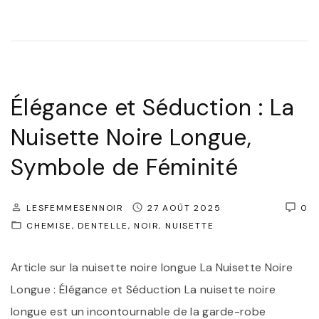
i
É
e
s
l
n
e
é
D
t
g
e
t
a
Élégance et Séduction : La
n
e
n
t
Nuisette Noire Longue,
N
c
e
o
Symbole de Féminité
e
l
i
e
l
r
t
LESFEMMESENNOIR
27 AOÛT 2025
0
e
e
R
CHEMISE
DENTELLE
NOIR
NUISETTE
"
e
a
Article sur la nuisette noire longue La Nuisette Noire
n
f
Longue : Élégance et Séduction La nuisette noire
D
f
longue est un incontournable de la garde-robe
e
i