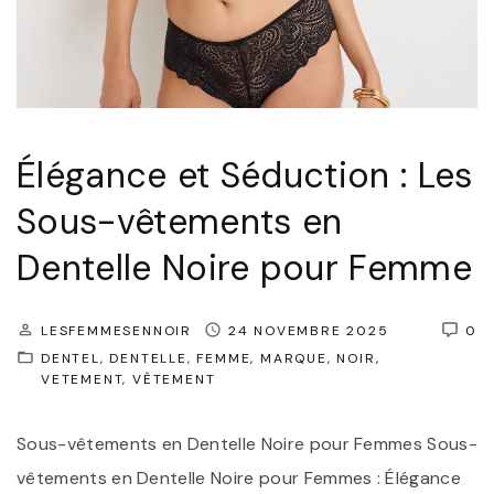
t
i
o
n
:
Élégance et Séduction : Les
L
Sous-vêtements en
a
Dentelle Noire pour Femme
N
u
i
LESFEMMESENNOIR
24 NOVEMBRE 2025
0
DENTEL
DENTELLE
FEMME
MARQUE
NOIR
s
VETEMENT
VÊTEMENT
e
t
Sous-vêtements en Dentelle Noire pour Femmes Sous-
t
vêtements en Dentelle Noire pour Femmes : Élégance