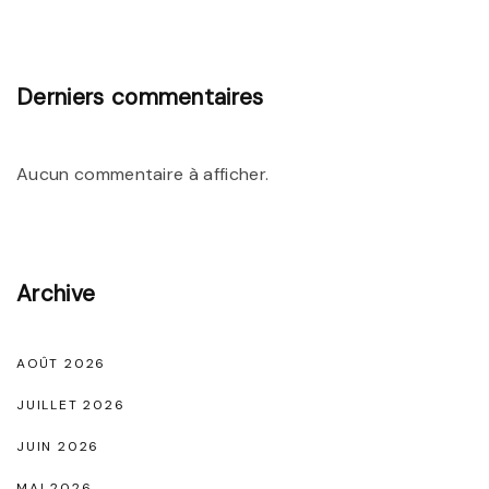
e
C
h
Derniers commentaires
i
c
Aucun commentaire à afficher.
d
u
T
a
Archive
l
o
AOÛT 2026
n
JUILLET 2026
O
JUIN 2026
u
MAI 2026