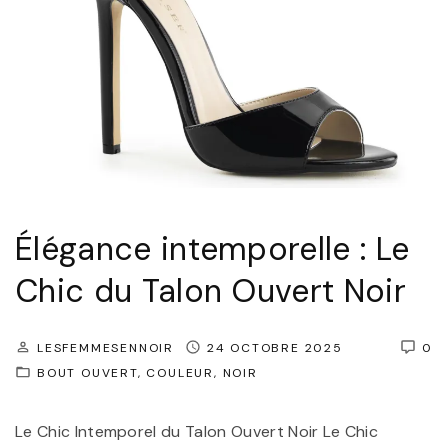
m
p
o
r
e
l
l
e
Élégance intemporelle : Le
:
Chic du Talon Ouvert Noir
L
e
LESFEMMESENNOIR
24 OCTOBRE 2025
0
C
BOUT OUVERT
COULEUR
NOIR
h
a
Le Chic Intemporel du Talon Ouvert Noir Le Chic