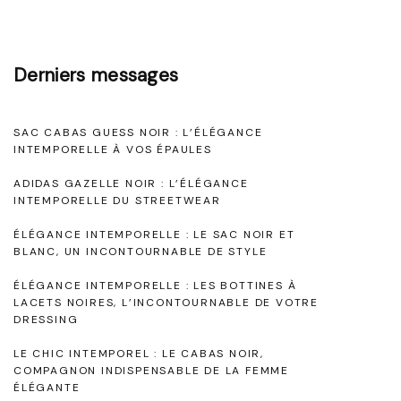
e
r
i
s
n
Derniers messages
O
t
u
e
v
SAC CABAS GUESS NOIR : L’ÉLÉGANCE
m
INTEMPORELLE À VOS ÉPAULES
e
p
r
ADIDAS GAZELLE NOIR : L’ÉLÉGANCE
o
INTEMPORELLE DU STREETWEAR
t
r
ÉLÉGANCE INTEMPORELLE : LE SAC NOIR ET
s
e
BLANC, UN INCONTOURNABLE DE STYLE
"
l
ÉLÉGANCE INTEMPORELLE : LES BOTTINES À
LACETS NOIRES, L’INCONTOURNABLE DE VOTRE
l
DRESSING
e
LE CHIC INTEMPOREL : LE CABAS NOIR,
:
COMPAGNON INDISPENSABLE DE LA FEMME
L
ÉLÉGANTE