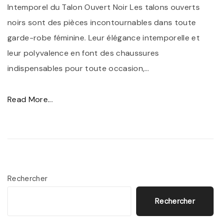
r
Intemporel du Talon Ouvert Noir Les talons ouverts
m
noirs sont des pièces incontournables dans toute
e
garde-robe féminine. Leur élégance intemporelle et
d
leur polyvalence en font des chaussures
e
indispensables pour toute occasion,
…
s
T
"
Read More...
a
É
l
l
o
é
n
g
s
a
Rechercher
N
n
o
Rechercher
c
i