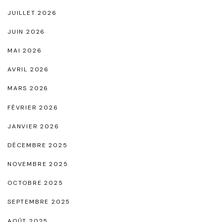
s
JUILLET 2026
N
JUIN 2026
o
MAI 2026
u
v
AVRIL 2026
e
MARS 2026
l
FÉVRIER 2026
l
JANVIER 2026
e
s
DÉCEMBRE 2025
C
NOVEMBRE 2025
h
OCTOBRE 2025
a
SEPTEMBRE 2025
u
s
AOÛT 2025