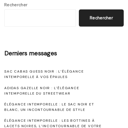
u
Rechercher
v
Rechercher
r
e
z
l
Derniers messages
’
É
SAC CABAS GUESS NOIR : L’ÉLÉGANCE
l
INTEMPORELLE À VOS ÉPAULES
é
ADIDAS GAZELLE NOIR : L’ÉLÉGANCE
g
INTEMPORELLE DU STREETWEAR
a
ÉLÉGANCE INTEMPORELLE : LE SAC NOIR ET
n
BLANC, UN INCONTOURNABLE DE STYLE
c
ÉLÉGANCE INTEMPORELLE : LES BOTTINES À
LACETS NOIRES, L’INCONTOURNABLE DE VOTRE
e