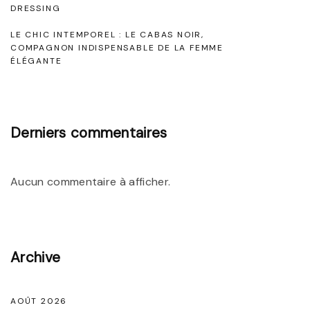
DRESSING
I
LE CHIC INTEMPOREL : LE CABAS NOIR,
n
COMPAGNON INDISPENSABLE DE LA FEMME
t
ÉLÉGANTE
e
m
p
Derniers commentaires
o
r
Aucun commentaire à afficher.
e
l
l
e
Archive
d
e
AOÛT 2026