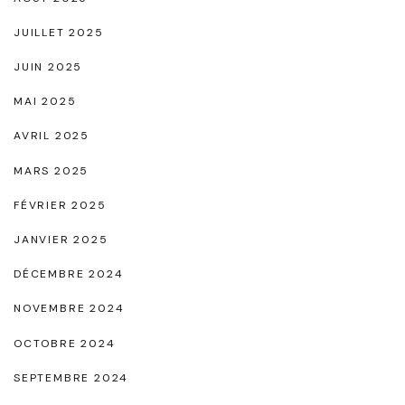
s
JUILLET 2025
u
JUIN 2025
r
MAI 2025
e
AVRIL 2025
s
N
MARS 2025
e
FÉVRIER 2025
w
JANVIER 2025
B
DÉCEMBRE 2024
a
l
NOVEMBRE 2024
a
OCTOBRE 2024
n
SEPTEMBRE 2024
c