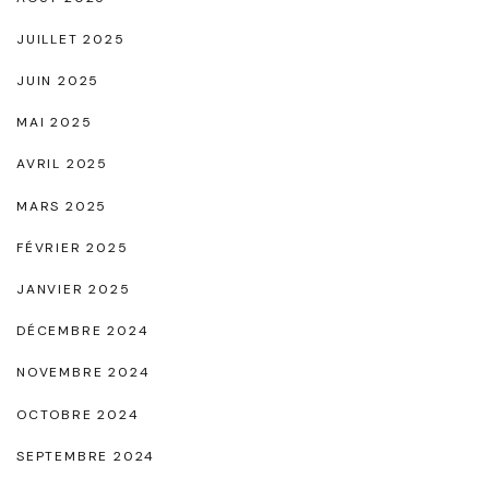
o
b
JUILLET 2025
e
JUIN 2025
s
MAI 2025
a
AVRIL 2025
t
MARS 2025
i
n
FÉVRIER 2025
n
JANVIER 2025
o
DÉCEMBRE 2024
i
NOVEMBRE 2024
r
"
OCTOBRE 2024
SEPTEMBRE 2024