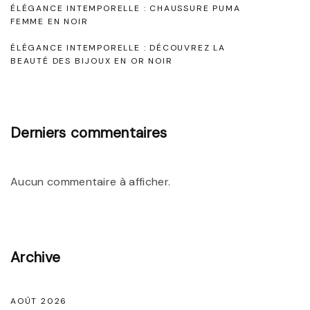
l
ÉLÉGANCE INTEMPORELLE : CHAUSSURE PUMA
FEMME EN NOIR
l
e
ÉLÉGANCE INTEMPORELLE : DÉCOUVREZ LA
BEAUTÉ DES BIJOUX EN OR NOIR
:
S
u
Derniers commentaires
b
l
i
Aucun commentaire à afficher.
m
e
z
Archive
v
o
t
AOÛT 2026