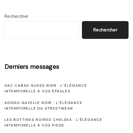
e
g
n
a
Rechercher
S
n
a
Rechercher
c
t
e
i
i
n
n
N
Derniers messages
t
o
e
i
SAC CABAS GUESS NOIR : L’ÉLÉGANCE
m
INTEMPORELLE À VOS ÉPAULES
r
p
"
ADIDAS GAZELLE NOIR : L’ÉLÉGANCE
o
INTEMPORELLE DU STREETWEAR
r
LES BOTTINES NOIRES CHELSEA : L’ÉLÉGANCE
e
INTEMPORELLE À VOS PIEDS