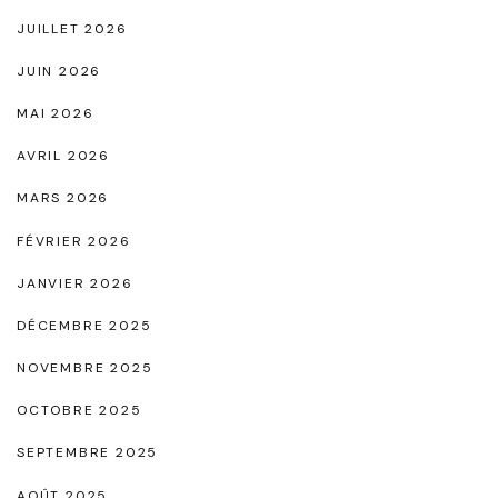
r
JUILLET 2026
e
JUIN 2026
s
MAI 2026
t
AVRIL 2026
y
l
MARS 2026
e
FÉVRIER 2026
a
JANVIER 2026
v
DÉCEMBRE 2025
e
c
NOVEMBRE 2025
l
OCTOBRE 2025
a
SEPTEMBRE 2025
r
AOÛT 2025