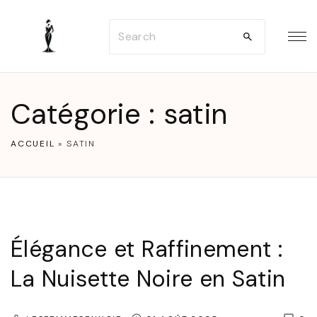
S
S
k
e
i
a
p
r
t
Catégorie :
satin
c
o
h
c
ACCUEIL
»
SATIN
f
o
o
n
r
t
:
e
Élégance et Raffinement :
n
La Nuisette Noire en Satin
t