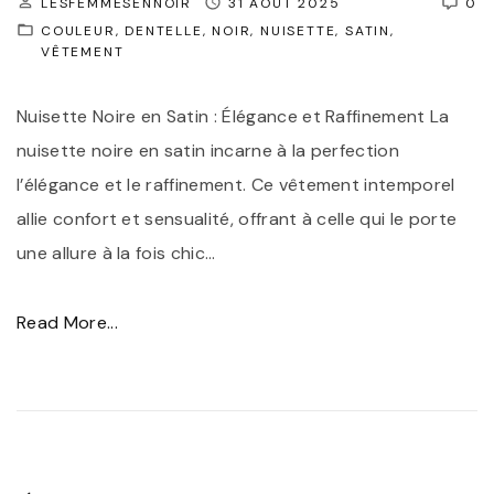
LESFEMMESENNOIR
31 AOÛT 2025
0
COULEUR
DENTELLE
NOIR
NUISETTE
SATIN
VÊTEMENT
Nuisette Noire en Satin : Élégance et Raffinement La
nuisette noire en satin incarne à la perfection
l’élégance et le raffinement. Ce vêtement intemporel
allie confort et sensualité, offrant à celle qui le porte
une allure à la fois chic
…
"
Read More...
É
l
é
g
a