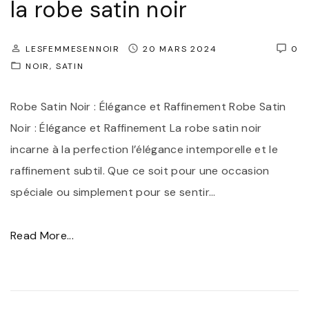
o
la robe satin noir
i
i
o
r
LESFEMMESENNOIR
20 MARS 2024
0
n
e
NOIR
SATIN
:
e
L
Robe Satin Noir : Élégance et Raffinement Robe Satin
n
a
Noir : Élégance et Raffinement La robe satin noir
S
N
incarne à la perfection l’élégance intemporelle et le
a
u
raffinement subtil. Que ce soit pour une occasion
t
i
spéciale ou simplement pour se sentir
…
i
s
n
e
"
Read More...
"
t
É
t
l
e
é