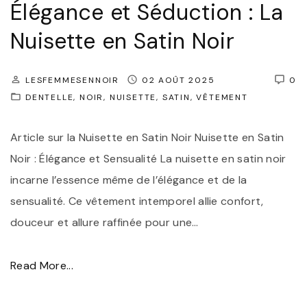
Élégance et Séduction : La
n
Nuisette en Satin Noir
c
e
LESFEMMESENNOIR
02 AOÛT 2025
0
e
DENTELLE
NOIR
NUISETTE
SATIN
VÊTEMENT
t
R
Article sur la Nuisette en Satin Noir Nuisette en Satin
a
Noir : Élégance et Sensualité La nuisette en satin noir
f
incarne l’essence même de l’élégance et de la
f
sensualité. Ce vêtement intemporel allie confort,
i
douceur et allure raffinée pour une
…
n
e
"
Read More...
m
É
e