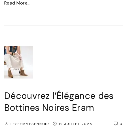
"
Read More...
D
é
c
o
u
v
r
e
z
l
Découvrez l’Élégance des
’
Bottines Noires Eram
É
l
LESFEMMESENNOIR
12 JUILLET 2025
0
é