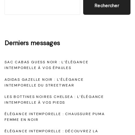
e
Rechercher
r
s
e
N
z
o
l
i
Derniers messages
’
r
É
e
SAC CABAS GUESS NOIR : L’ÉLÉGANCE
l
INTEMPORELLE À VOS ÉPAULES
s
é
E
ADIDAS GAZELLE NOIR : L’ÉLÉGANCE
g
INTEMPORELLE DU STREETWEAR
r
a
a
LES BOTTINES NOIRES CHELSEA : L’ÉLÉGANCE
n
INTEMPORELLE À VOS PIEDS
m
c
ÉLÉGANCE INTEMPORELLE : CHAUSSURE PUMA
"
FEMME EN NOIR
e
d
ÉLÉGANCE INTEMPORELLE : DÉCOUVREZ LA