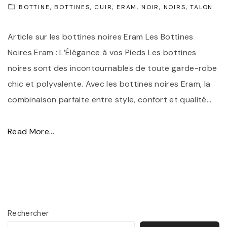
BOTTINE
BOTTINES
CUIR
ERAM
NOIR
NOIRS
TALON
g
a
Article sur les bottines noires Eram Les Bottines
n
Noires Eram : L’Élégance à vos Pieds Les bottines
c
noires sont des incontournables de toute garde-robe
e
chic et polyvalente. Avec les bottines noires Eram, la
d
combinaison parfaite entre style, confort et qualité
…
e
s
"
Read More...
B
D
o
é
t
c
t
o
i
u
Rechercher
n
v