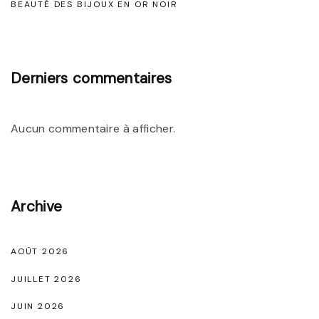
BEAUTÉ DES BIJOUX EN OR NOIR
e
s
B
Derniers commentaires
o
t
t
Aucun commentaire à afficher.
i
n
e
Archive
s
N
o
AOÛT 2026
i
JUILLET 2026
r
JUIN 2026
e