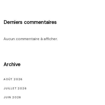
d
n
s
s
"
O
Derniers commentaires
l
d
Aucun commentaire à afficher.
S
k
o
o
Archive
l
N
AOÛT 2026
o
JUILLET 2026
i
JUIN 2026
r