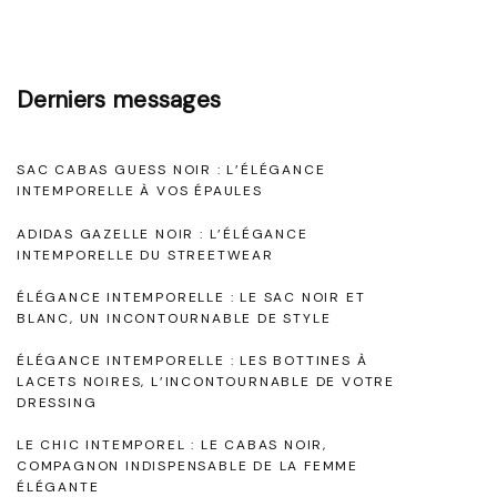
e
I
U
n
r
t
Derniers messages
b
e
a
m
i
SAC CABAS GUESS NOIR : L’ÉLÉGANCE
p
INTEMPORELLE À VOS ÉPAULES
n
o
ADIDAS GAZELLE NOIR : L’ÉLÉGANCE
e
r
INTEMPORELLE DU STREETWEAR
à
e
ÉLÉGANCE INTEMPORELLE : LE SAC NOIR ET
v
l
BLANC, UN INCONTOURNABLE DE STYLE
o
d
ÉLÉGANCE INTEMPORELLE : LES BOTTINES À
s
LACETS NOIRES, L’INCONTOURNABLE DE VOTRE
e
DRESSING
P
s
LE CHIC INTEMPOREL : LE CABAS NOIR,
i
V
COMPAGNON INDISPENSABLE DE LA FEMME
e
a
ÉLÉGANTE