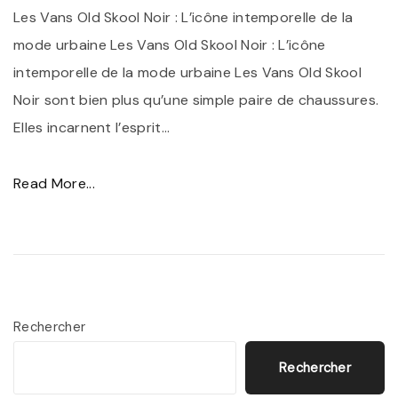
e
Les Vans Old Skool Noir : L’icône intemporelle de la
m
mode urbaine Les Vans Old Skool Noir : L’icône
m
intemporelle de la mode urbaine Les Vans Old Skool
e
Noir sont bien plus qu’une simple paire de chaussures.
:
Elles incarnent l’esprit
…
L
’
"
Read More...
É
L
l
e
é
S
g
t
a
y
Rechercher
n
l
Rechercher
c
e