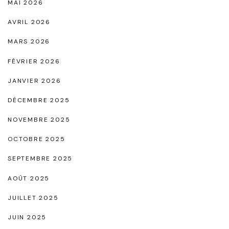
MAI 2026
:
L
AVRIL 2026
’
MARS 2026
I
FÉVRIER 2026
c
JANVIER 2026
o
n
DÉCEMBRE 2025
e
NOVEMBRE 2025
d
OCTOBRE 2025
e
SEPTEMBRE 2025
l
a
AOÛT 2025
M
JUILLET 2025
o
JUIN 2025
d