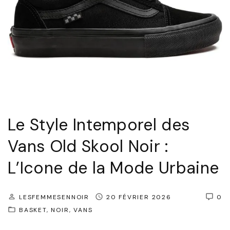
S
k
o
o
l
N
o
Le Style Intemporel des
i
Vans Old Skool Noir :
r
p
L’Icone de la Mode Urbaine
o
u
LESFEMMESENNOIR
20 FÉVRIER 2026
0
r
BASKET
NOIR
VANS
F