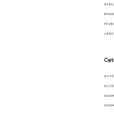
AVRI
MARS
FÉVR
JANV
Cat
ACCE
ACCE
ADID
ADID