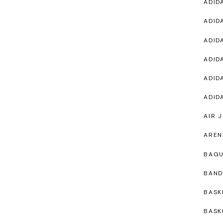
ADID
ADID
ADID
ADID
ADID
ADID
AIR 
AREN
BAG
BAND
BASK
BASK