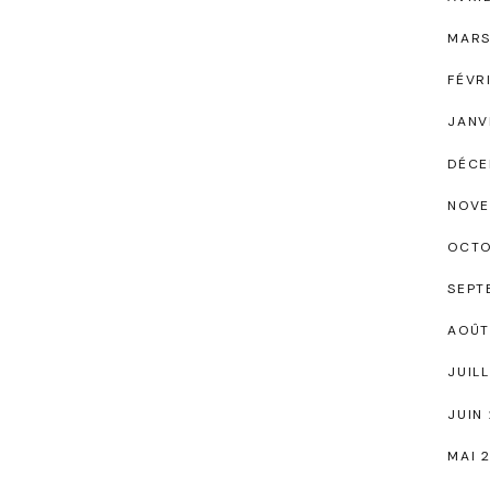
MARS
FÉVR
JANV
DÉCE
NOVE
OCTO
SEPT
AOÛT
JUIL
JUIN
MAI 