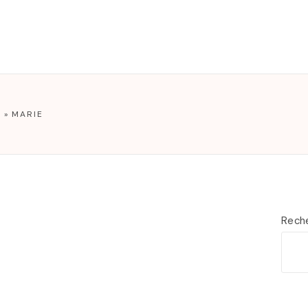
T
L
»
MARIE
Rech