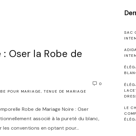
Der
SAC 
INTE
 : Oser la Robe de
ADID
INTE
ÉLÉG
BLAN
0
ÉLÉG
LACE
BE POUR MARIAGE
TENUE DE MARIAGE
DRES
LE C
emporelle Robe de Mariage Noire : Oser
COMP
itionnellement associé à la pureté du blanc,
ÉLÉG
er les conventions en optant pour
…