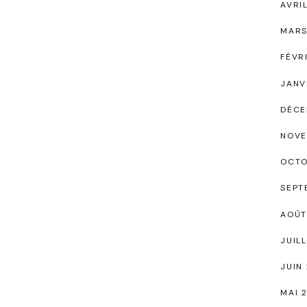
AVRI
MARS
FÉVR
JANV
DÉCE
NOVE
OCTO
SEPT
AOÛT
JUIL
JUIN
MAI 