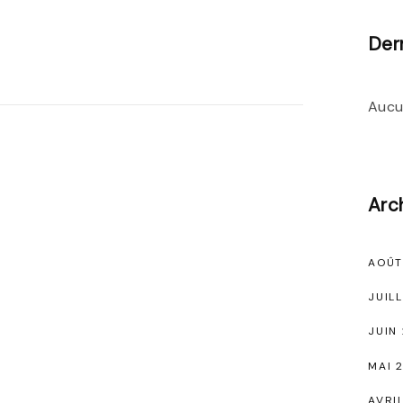
Der
Aucu
Arc
AOÛT
JUIL
JUIN
MAI 
AVRI