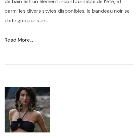
de bain est un élément incontournable de l’été, et
parmi les divers styles disponibles, le bandeau noir se
distingue par son
…
"
Read More...
É
l
é
g
a
n
c
e
i
n