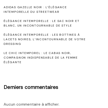
p
i
ADIDAS GAZELLE NOIR : L’ÉLÉGANCE
o
INTEMPORELLE DU STREETWEAR
l
r
l
ÉLÉGANCE INTEMPORELLE : LE SAC NOIR ET
e
BLANC, UN INCONTOURNABLE DE STYLE
o
l
ÉLÉGANCE INTEMPORELLE : LES BOTTINES À
t
LACETS NOIRES, L’INCONTOURNABLE DE VOTRE
l
d
DRESSING
e
e
LE CHIC INTEMPOREL : LE CABAS NOIR,
:
COMPAGNON INDISPENSABLE DE LA FEMME
b
L
ÉLÉGANTE
a
e
i
M
n
a
Derniers commentaires
i
i
n
l
c
Aucun commentaire à afficher.
l