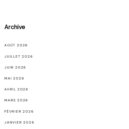
o
o
n
t
t
d
Archive
o
e
u
B
AOÛT 2026
r
a
n
JUILLET 2026
i
a
JUIN 2026
n
b
MAI 2026
B
l
a
AVRIL 2026
e
n
MARS 2026
d
d
e
FÉVRIER 2026
e
l
JANVIER 2026
a
’