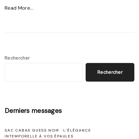
a
"
Read More...
n
É
d
l
e
é
a
g
u
a
Rechercher
n
n
o
Rechercher
c
i
e
r
i
,
n
l
Derniers messages
t
e
e
m
SAC CABAS GUESS NOIR : L’ÉLÉGANCE
m
a
INTEMPORELLE À VOS ÉPAULES