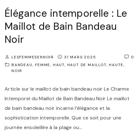
t
Élégance intemporelle : Le
e
Maillot de Bain Bandeau
m
p
Noir
o
r
LESFEMMESENNOIR
31 MARS 2025
0
e
BANDEAU
FEMME
HAUT
HAUT DE MAILLOT
HAUTE
NOIR
l
l
Article sur le maillot de bain bandeau noir Le Charme
e
Intemporel du Maillot de Bain Bandeau Noir Le maillot
:
de bain bandeau noir incarne l’élégance et la
L
sophistication intemporelle. Que ce soit pour une
e
journée ensoleillée à la plage ou
…
b