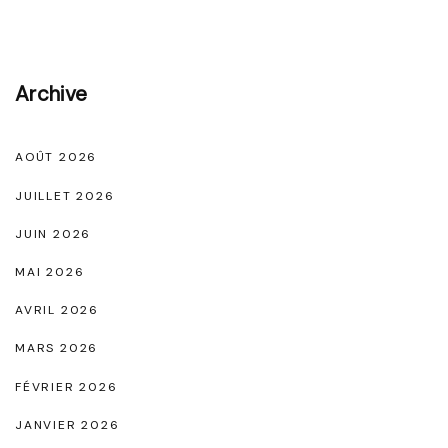
e
M
s
i
N
Archive
n
o
e
i
l
AOÛT 2026
r
l
JUILLET 2026
e
i
JUIN 2026
s
"
MAI 2026
M
i
AVRIL 2026
n
MARS 2026
e
FÉVRIER 2026
l
JANVIER 2026
l