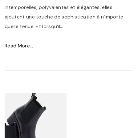
Intemporelles, polyvalentes et élégantes, elles
ajoutent une touche de sophistication à n’importe
quelle tenue. Et lorsqu’il
…
"
Read More...
É
l
é
g
a
n
c
e
I