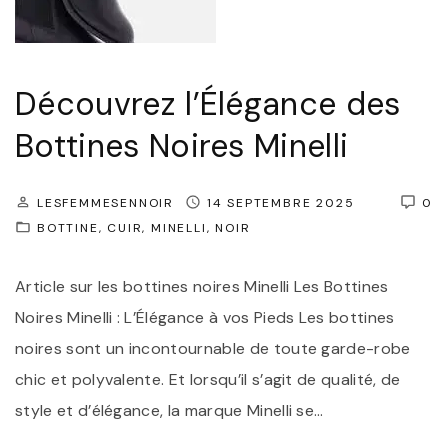
n
t
e
Découvrez l’Élégance des
m
p
Bottines Noires Minelli
o
r
LESFEMMESENNOIR
14 SEPTEMBRE 2025
0
e
BOTTINE
CUIR
MINELLI
NOIR
l
Article sur les bottines noires Minelli Les Bottines
l
Noires Minelli : L’Élégance à vos Pieds Les bottines
e
noires sont un incontournable de toute garde-robe
:
chic et polyvalente. Et lorsqu’il s’agit de qualité, de
L
style et d’élégance, la marque Minelli se
…
e
s