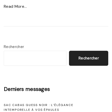
"
Read More...
I
D
n
é
c
c
o
o
n
u
t
Rechercher
v
o
Rechercher
r
u
e
r
z
n
l
a
Derniers messages
’
b
É
l
SAC CABAS GUESS NOIR : L’ÉLÉGANCE
l
e
INTEMPORELLE À VOS ÉPAULES