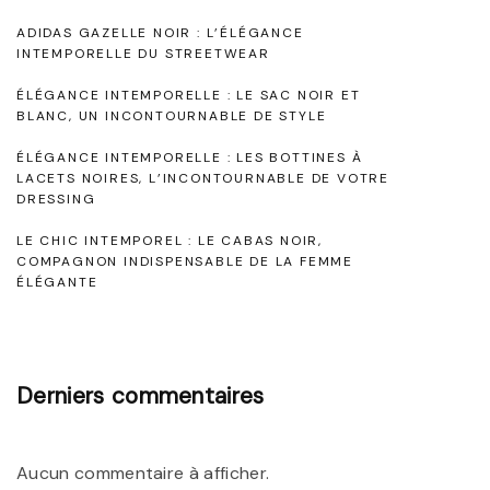
é
s
ADIDAS GAZELLE NOIR : L’ÉLÉGANCE
g
B
INTEMPORELLE DU STREETWEAR
a
o
ÉLÉGANCE INTEMPORELLE : LE SAC NOIR ET
n
t
BLANC, UN INCONTOURNABLE DE STYLE
c
t
ÉLÉGANCE INTEMPORELLE : LES BOTTINES À
LACETS NOIRES, L’INCONTOURNABLE DE VOTRE
e
i
DRESSING
d
n
LE CHIC INTEMPOREL : LE CABAS NOIR,
e
e
COMPAGNON INDISPENSABLE DE LA FEMME
s
ÉLÉGANTE
s
B
N
o
o
t
i
Derniers commentaires
t
r
i
e
Aucun commentaire à afficher.
n
s