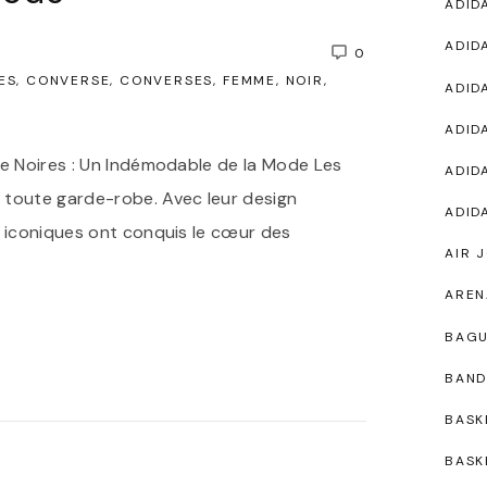
ADID
ADID
0
ES
CONVERSE
CONVERSES
FEMME
NOIR
ADID
ADID
se Noires : Un Indémodable de la Mode Les
ADID
 toute garde-robe. Avec leur design
ADID
s iconiques ont conquis le cœur des
AIR 
AREN
BAG
BAND
BASK
BASK