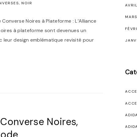
NVERSES
NOIR
AVRI
MARS
 Converse Noires à Plateforme : L’Alliance
FÉVR
noires à plateforme sont devenues un
 leur design emblématique revisité pour
JANV
Cat
ACCE
ACCE
ADID
 Converse Noires,
ADID
Mode