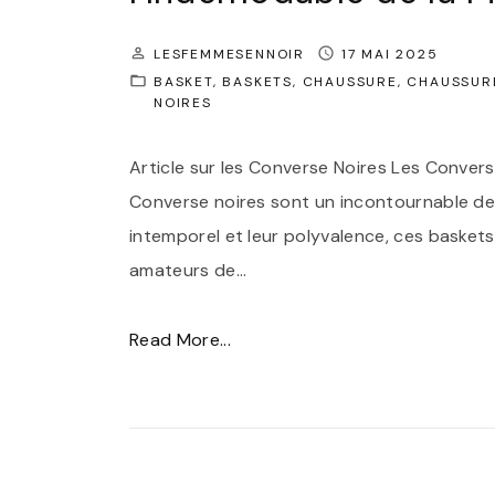
l
r
e
LESFEMMESENNOIR
17 MAI 2025
e
I
BASKET
BASKETS
CHAUSSURE
CHAUSSUR
s
NOIRES
n
C
t
o
Article sur les Converse Noires Les Conver
e
n
Converse noires sont un incontournable de
m
v
intemporel et leur polyvalence, ces basket
p
e
amateurs de
…
o
r
r
s
"
Read More...
e
e
S
l
N
t
"
o
y
i
l