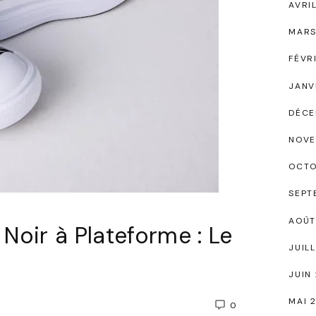
AVRI
MARS
FÉVR
JANV
DÉCE
NOVE
OCTO
SEPT
AOÛT
oir à Plateforme : Le
JUIL
JUIN
MAI 
0