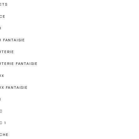
ETS
CE
U
U FANTAISIE
UTERIE
UTERIE FANTAISIE
UX
UX FANTAISIE
I
C
C 1
CHE