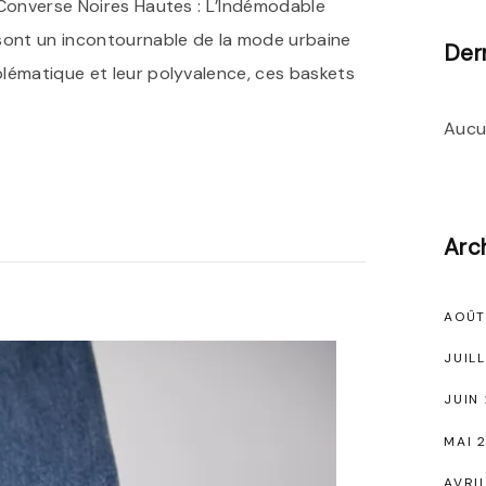
 Converse Noires Hautes : L’Indémodable
 sont un incontournable de la mode urbaine
Der
lématique et leur polyvalence, ces baskets
Aucu
Arc
AOÛT
JUIL
JUIN
MAI 
AVRI