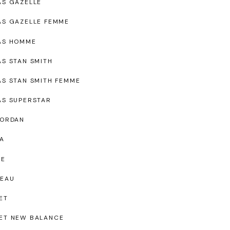
AS GAZELLE
AS GAZELLE FEMME
AS HOMME
AS STAN SMITH
AS STAN SMITH FEMME
AS SUPERSTAR
JORDAN
A
UE
EAU
ET
ET NEW BALANCE