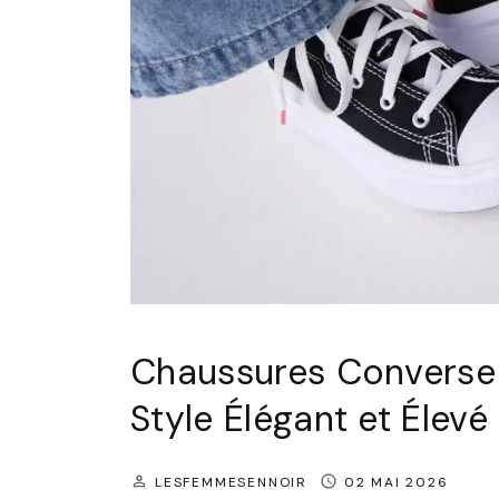
e
r
s
e
N
o
i
r
e
s
H
Chaussures Converse N
a
Style Élégant et Élevé
u
t
LESFEMMESENNOIR
02 MAI 2026
e