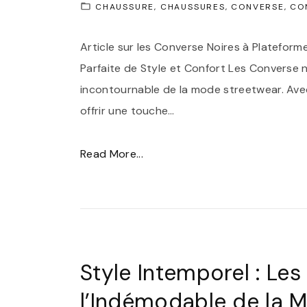
CHAUSSURE
CHAUSSURES
CONVERSE
CO
s
,
Article sur les Converse Noires à Plateforme
S
Parfaite de Style et Confort Les Converse 
y
incontournable de la mode streetwear. Avec
m
offrir une touche
…
b
o
"
Read More...
l
C
e
h
d
a
e
u
S
s
Style Intemporel : Les
t
s
y
l’Indémodable de la 
u