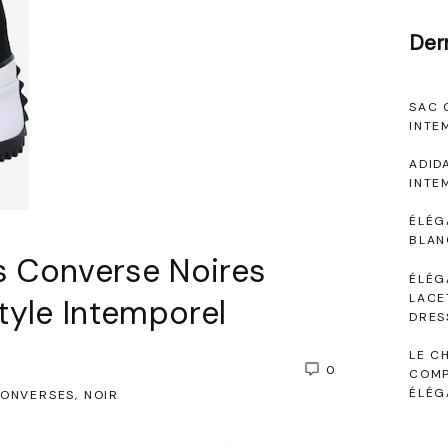
Der
SAC 
INTE
ADID
INTE
ÉLÉG
BLAN
s Converse Noires
ÉLÉG
LACE
tyle Intemporel
DRES
LE C
0
COMP
ÉLÉG
ONVERSES
NOIR