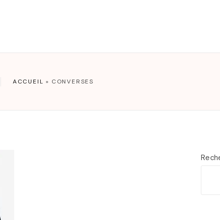
T
ACCUEIL
»
CONVERSES
Rech