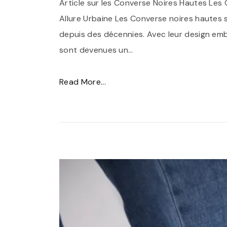
Article sur les Converse Noires Hautes Les
Allure Urbaine Les Converse noires hautes
depuis des décennies. Avec leur design emb
sont devenues un
…
"
Read More...
É
l
é
g
a
n
c
e
U