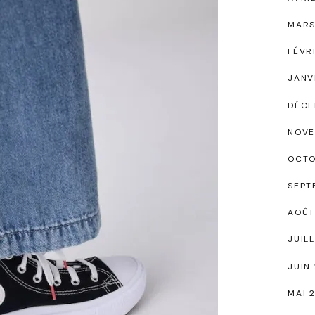
MARS
FÉVR
JANV
DÉCE
NOVE
OCTO
SEPT
AOÛT
JUIL
JUIN
MAI 