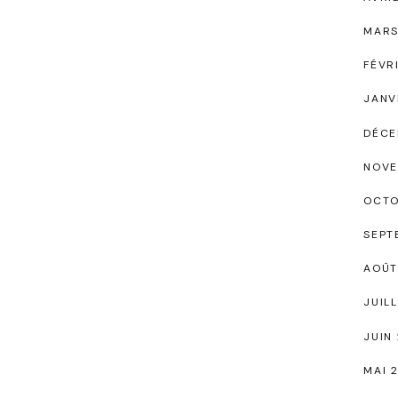
MARS
FÉVR
JANV
DÉCE
NOVE
OCTO
SEPT
AOÛT
JUIL
JUIN
MAI 