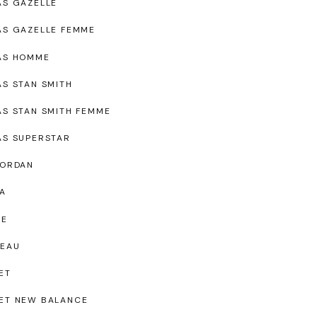
AS GAZELLE
AS GAZELLE FEMME
AS HOMME
AS STAN SMITH
AS STAN SMITH FEMME
AS SUPERSTAR
JORDAN
A
UE
EAU
ET
ET NEW BALANCE