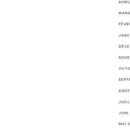
AVRI
MARS
FÉVR
JANV
DÉCE
NOVE
OCTO
SEPT
AOÛT
JUIL
JUIN
MAI 