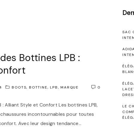
Der
SAC 
INTE
ADID
des Bottines LPB :
INTE
ÉLÉG
onfort
BLAN
ÉLÉG
4
BOOTS
BOTTINE
LPB
MARQUE
0
LACE
DRES
 : Alliant Style et Confort Les bottines LPB,
LE C
COMP
 chaussures incontournables pour toutes
ÉLÉG
 confort. Avec leur design tendance
…