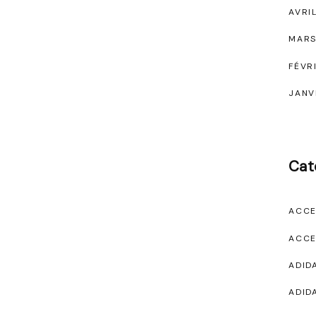
AVRI
MARS
FÉVR
JANV
Cat
ACCE
ACCE
ADID
ADID