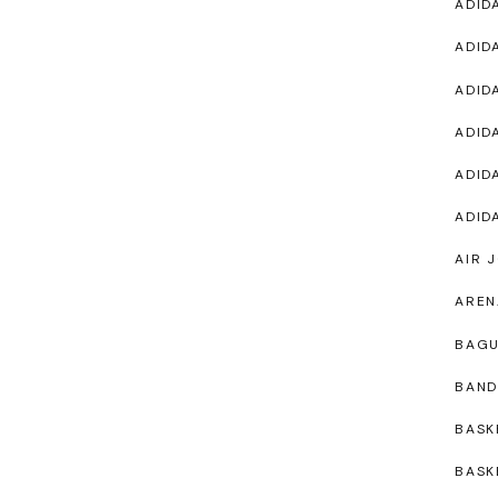
ADID
ADID
ADID
ADID
ADID
ADID
AIR 
AREN
BAG
BAND
BASK
BASK