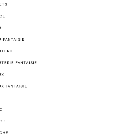
ETS
CE
U
U FANTAISIE
UTERIE
UTERIE FANTAISIE
UX
UX FANTAISIE
I
C
C 1
CHE