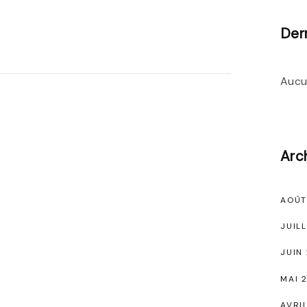
Der
Aucu
Arc
AOÛT
JUIL
JUIN
MAI 
AVRI