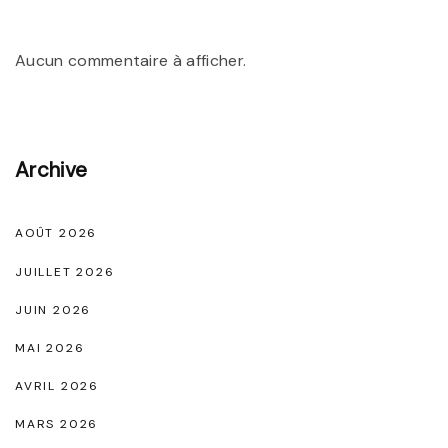
r
F
Aucun commentaire à afficher.
e
m
m
Archive
e
:
L
AOÛT 2026
’
JUILLET 2026
É
JUIN 2026
l
MAI 2026
é
AVRIL 2026
g
a
MARS 2026