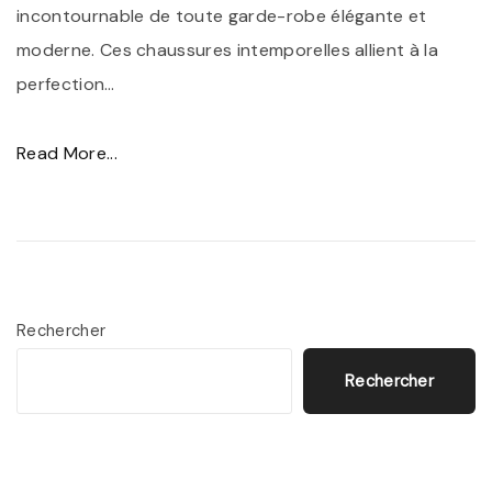
incontournable de toute garde-robe élégante et
moderne. Ces chaussures intemporelles allient à la
perfection
…
"
Read More...
B
o
t
t
i
Rechercher
n
Rechercher
e
s
C