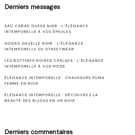
h
Derniers messages
e
l
SAC CABAS GUESS NOIR : L’ÉLÉGANCE
s
INTEMPORELLE À VOS ÉPAULES
e
ADIDAS GAZELLE NOIR : L’ÉLÉGANCE
a
INTEMPORELLE DU STREETWEAR
N
LES BOTTINES NOIRES CHELSEA : L’ÉLÉGANCE
o
INTEMPORELLE À VOS PIEDS
i
ÉLÉGANCE INTEMPORELLE : CHAUSSURE PUMA
FEMME EN NOIR
r
e
ÉLÉGANCE INTEMPORELLE : DÉCOUVREZ LA
BEAUTÉ DES BIJOUX EN OR NOIR
s
p
o
Derniers commentaires
u