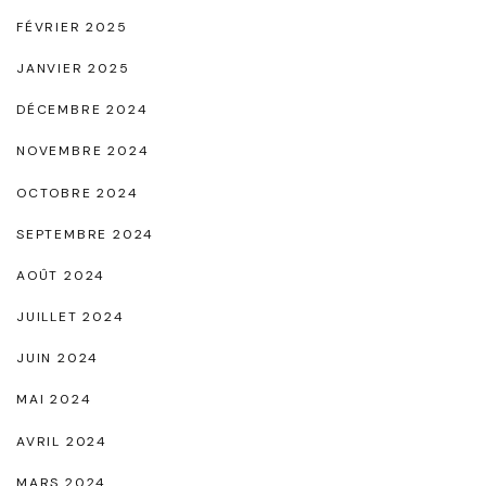
à
FÉVRIER 2025
v
JANVIER 2025
o
DÉCEMBRE 2024
s
NOVEMBRE 2024
P
i
OCTOBRE 2024
e
SEPTEMBRE 2024
d
AOÛT 2024
s
JUILLET 2024
"
JUIN 2024
MAI 2024
AVRIL 2024
MARS 2024