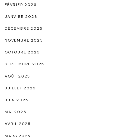
n
FÉVRIER 2026
c
JANVIER 2026
e
DÉCEMBRE 2025
I
n
NOVEMBRE 2025
t
OCTOBRE 2025
e
SEPTEMBRE 2025
m
AOÛT 2025
p
o
JUILLET 2025
r
JUIN 2025
e
MAI 2025
l
AVRIL 2025
l
MARS 2025
e