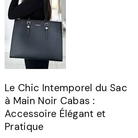
N
n
o
c
i
e
r
R
p
e
o
b
u
e
r
l
F
l
Le Chic Intemporel du Sac
e
e
m
:
à Main Noir Cabas :
m
L
Accessoire Élégant et
e
e
Pratique
"
s
B