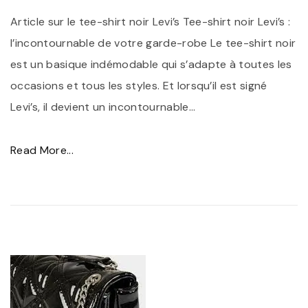
é
r
Article sur le tee-shirt noir Levi’s Tee-shirt noir Levi’s :
g
:
l’incontournable de votre garde-robe Le tee-shirt noir
a
L
est un basique indémodable qui s’adapte à toutes les
n
’
occasions et tous les styles. Et lorsqu’il est signé
t
I
Levi’s, il devient un incontournable
…
e
n
t
d
"
Read More...
P
i
L
r
s
e
a
p
s
t
e
t
i
n
y
q
s
l
u
a
e