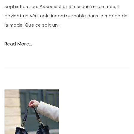
a
sophistication. Associé à une marque renommée, il
i
devient un véritable incontournable dans le monde de
n
la mode. Que ce soit un
…
V
e
"
Read More...
r
S
n
a
i
c
s
N
N
o
o
i
i
r
r
M
"
a