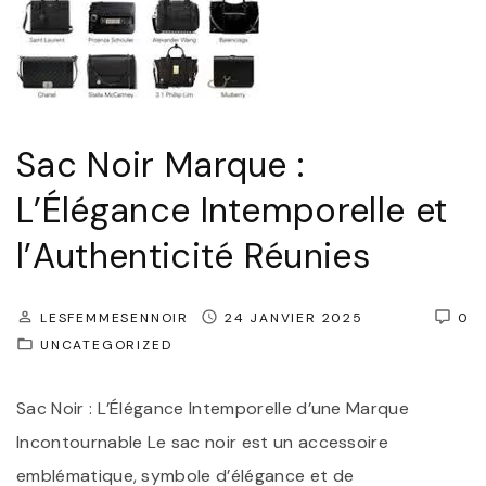
’
e
s
m
"
p
o
Sac Noir Marque :
r
e
L’Élégance Intemporelle et
l
l’Authenticité Réunies
d
u
LESFEMMESENNOIR
24 JANVIER 2025
0
S
UNCATEGORIZED
a
c
Sac Noir : L’Élégance Intemporelle d’une Marque
à
Incontournable Le sac noir est un accessoire
M
emblématique, symbole d’élégance et de