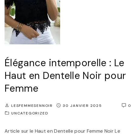
V
e
s
t
e
P
Élégance intemporelle : Le
a
Haut en Dentelle Noir pour
r
f
Femme
a
i
LESFEMMESENNOIR
30 JANVIER 2025
0
t
UNCATEGORIZED
e
p
Article sur le Haut en Dentelle pour Femme Noir Le