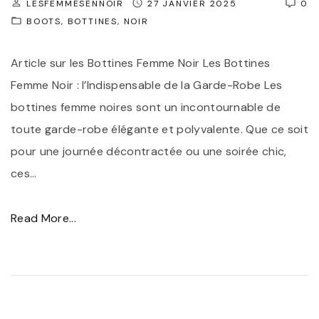
LESFEMMESENNOIR
27 JANVIER 2025
0
a
s
BOOTS
BOTTINES
NOIR
c
d
à
e
Article sur les Bottines Femme Noir Les Bottines
M
S
Femme Noir : l’Indispensable de la Garde-Robe Les
a
t
bottines femme noires sont un incontournable de
i
y
toute garde-robe élégante et polyvalente. Que ce soit
n
l
pour une journée décontractée ou une soirée chic,
N
e
ces
…
o
e
i
t
"
Read More...
r
d
L
C
’
e
a
A
s
b
u
B
a