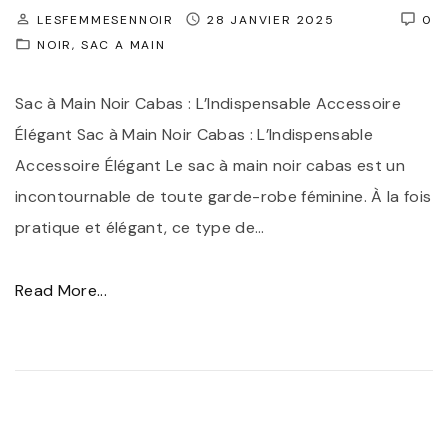
o
LESFEMMESENNOIR
28 JANVIER 2025
0
NOIR
SAC A MAIN
t
t
Sac à Main Noir Cabas : L’Indispensable Accessoire
i
Élégant Sac à Main Noir Cabas : L’Indispensable
n
Accessoire Élégant Le sac à main noir cabas est un
e
incontournable de toute garde-robe féminine. À la fois
s
pratique et élégant, ce type de
…
N
o
"
Read More...
i
L
r
e
e
C
s
h
C
i