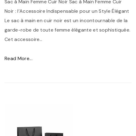
Sac à Main Femme Cuir Noir Sac à Main Femme Cuir
I
Noir : l’Accessoire Indispensable pour un Style Élégant
n
Le sac à main en cuir noir est un incontournable de la
t
garde-robe de toute femme élégante et sophistiquée.
e
Cet accessoire
…
m
p
"
Read More...
o
É
r
l
e
é
l
g
l
a
e
n
e
c
t
e