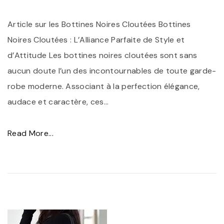
"
H
Article sur les Bottines Noires Cloutées Bottines
a
Noires Cloutées : L’Alliance Parfaite de Style et
u
d’Attitude Les bottines noires cloutées sont sans
t
aucun doute l’un des incontournables de toute garde-
e
robe moderne. Associant à la perfection élégance,
n
audace et caractère, ces
D
…
e
n
"
Read More...
t
É
e
l
l
é
l
g
e
a