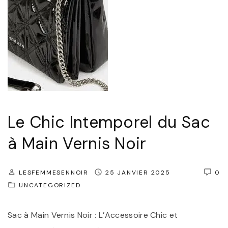
e
b
i
"
l
n
e
t
É
e
l
m
é
p
g
o
Le Chic Intemporel du Sac
a
r
n
e
à Main Vernis Noir
c
l
e
d
LESFEMMESENNOIR
25 JANVIER 2025
0
d
u
UNCATEGORIZED
e
t
V
e
Sac à Main Vernis Noir : L’Accessoire Chic et