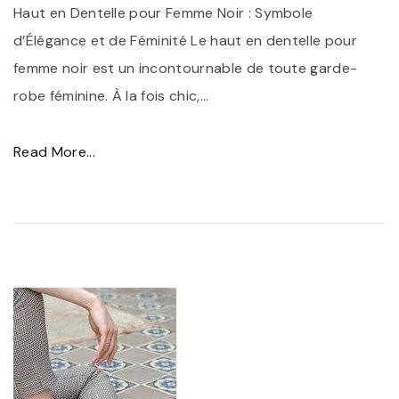
o
Haut en Dentelle pour Femme Noir : Symbole
u
d’Élégance et de Féminité Le haut en dentelle pour
r
femme noir est un incontournable de toute garde-
C
robe féminine. À la fois chic,
…
o
m
"
Read More...
p
É
l
l
é
é
t
g
e
a
r
n
V
c
o
e
t