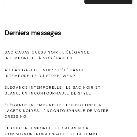
a
n
i
p
c
r
t
a
u
:
Derniers messages
i
i
S
g
o
r
y
SAC CABAS GUESS NOIR : L’ÉLÉGANCE
e
n
m
n
INTEMPORELLE À VOS ÉPAULES
o
b
ADIDAS GAZELLE NOIR : L’ÉLÉGANCE
d
i
o
INTEMPORELLE DU STREETWEAR
e
r
l
ÉLÉGANCE INTEMPORELLE : LE SAC NOIR ET
,
e
BLANC, UN INCONTOURNABLE DE STYLE
s
u
d
ÉLÉGANCE INTEMPORELLE : LES BOTTINES À
a
LACETS NOIRES, L’INCONTOURNABLE DE VOTRE
n
’
DRESSING
a
r
É
LE CHIC INTEMPOREL : LE CABAS NOIR,
c
l
COMPAGNON INDISPENSABLE DE LA FEMME