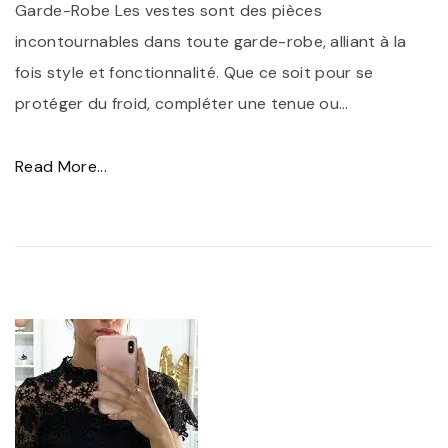
Garde-Robe Les vestes sont des pièces
incontournables dans toute garde-robe, alliant à la
fois style et fonctionnalité. Que ce soit pour se
protéger du froid, compléter une tenue ou
…
"
Read More...
T
r
o
u
v
e
z
l
a