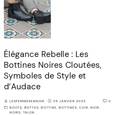
i
r
n
e
t
S
e
t
m
y
p
l
o
Élégance Rebelle : Les
e
r
Bottines Noires Cloutées,
É
e
l
l
Symboles de Style et
é
l
d’Audace
g
e
a
:
LESFEMMESENNOIR
29 JANVIER 2025
0
n
L
BOOTS
BOTTES
BOTTINE
BOTTINES
CUIR
NOIR
t
e
NOIRS
TALON