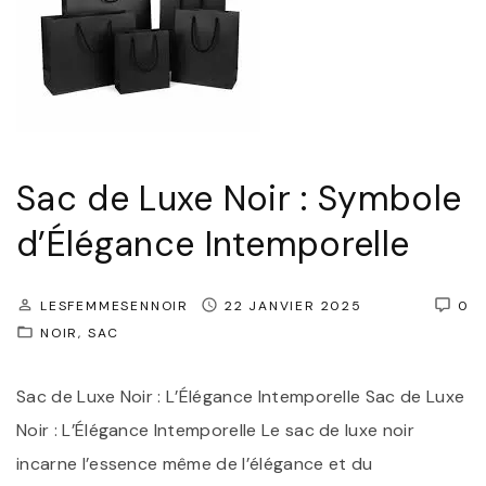
l
i
’
n
A
t
u
e
t
m
h
Sac de Luxe Noir : Symbole
p
e
o
d’Élégance Intemporelle
n
r
t
e
LESFEMMESENNOIR
22 JANVIER 2025
0
i
l
NOIR
SAC
c
l
i
e
Sac de Luxe Noir : L’Élégance Intemporelle Sac de Luxe
t
:
Noir : L’Élégance Intemporelle Le sac de luxe noir
é
l
incarne l’essence même de l’élégance et du
R