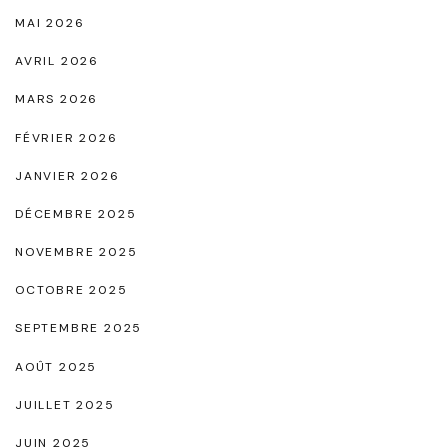
MAI 2026
u
l
r
l
AVRIL 2026
n
e
MARS 2026
a
"
FÉVRIER 2026
b
JANVIER 2026
l
e
DÉCEMBRE 2025
"
NOVEMBRE 2025
OCTOBRE 2025
SEPTEMBRE 2025
AOÛT 2025
JUILLET 2025
JUIN 2025