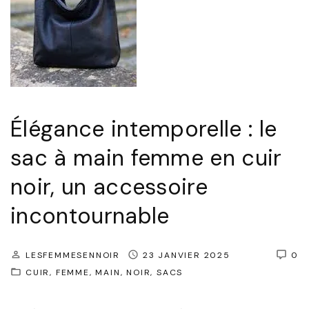
r
q
u
e
:
L
Élégance intemporelle : le
’
sac à main femme en cuir
É
l
noir, un accessoire
é
incontournable
g
a
LESFEMMESENNOIR
23 JANVIER 2025
0
n
CUIR
FEMME
MAIN
NOIR
SACS
c
e