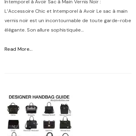
o
e
Intemporel à Avoir Sac à Main Vernis Noir :
t
-
L’Accessoire Chic et Intemporel à Avoir Le sac à main
r
s
vernis noir est un incontournable de toute garde-robe
e
h
élégante. Son allure sophistiquée
…
G
i
a
r
"
Read More...
r
t
L
d
n
e
e
o
C
-
i
h
R
r
i
o
L
c
b
e
I
e
v
n
"
i
t