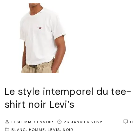
d
o
s
a
t
:
c
t
A
e
i
c
"
n
c
e
e
s
s
F
s
e
o
Le style intemporel du tee-
m
i
m
shirt noir Levi’s
r
e
e
N
LESFEMMESENNOIR
26 JANVIER 2025
0
É
o
BLANC
HOMME
LEVIS
NOIR
l
i