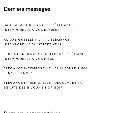
o
Derniers messages
i
r
SAC CABAS GUESS NOIR : L’ÉLÉGANCE
p
INTEMPORELLE À VOS ÉPAULES
o
ADIDAS GAZELLE NOIR : L’ÉLÉGANCE
u
INTEMPORELLE DU STREETWEAR
r
LES BOTTINES NOIRES CHELSEA : L’ÉLÉGANCE
F
INTEMPORELLE À VOS PIEDS
e
ÉLÉGANCE INTEMPORELLE : CHAUSSURE PUMA
FEMME EN NOIR
m
m
ÉLÉGANCE INTEMPORELLE : DÉCOUVREZ LA
BEAUTÉ DES BIJOUX EN OR NOIR
e
:
L
’