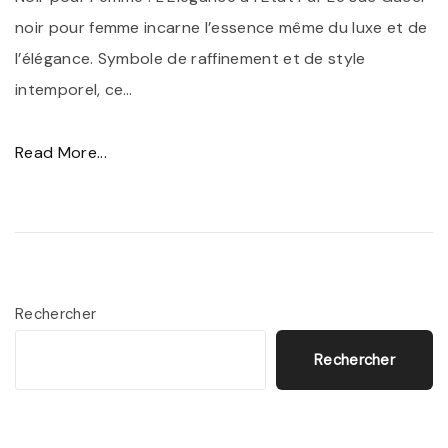
noir pour femme incarne l’essence même du luxe et de
l’élégance. Symbole de raffinement et de style
intemporel, ce
…
"
Read More...
S
a
c
G
u
Rechercher
c
Rechercher
c
i
N