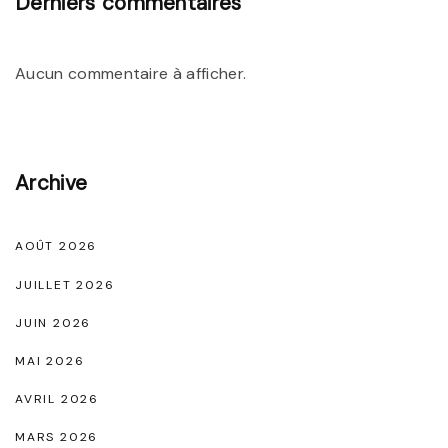
Derniers commentaires
É
l
Aucun commentaire à afficher.
é
g
a
Archive
n
c
e
AOÛT 2026
I
JUILLET 2026
n
JUIN 2026
t
MAI 2026
e
AVRIL 2026
m
p
MARS 2026