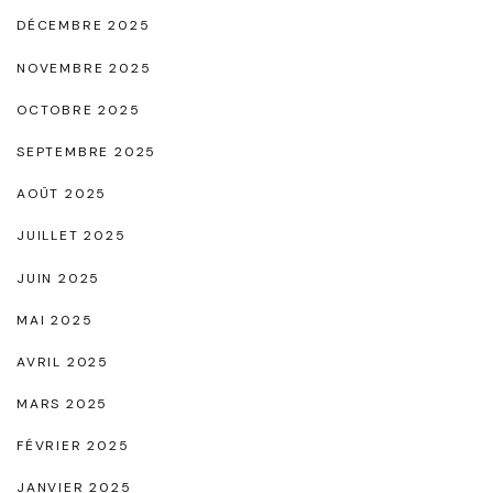
e
DÉCEMBRE 2025
t
NOVEMBRE 2025
F
OCTOBRE 2025
o
SEPTEMBRE 2025
u
l
AOÛT 2025
a
JUILLET 2025
r
JUIN 2025
d
MAI 2025
s
AVRIL 2025
N
o
MARS 2025
i
FÉVRIER 2025
r
JANVIER 2025