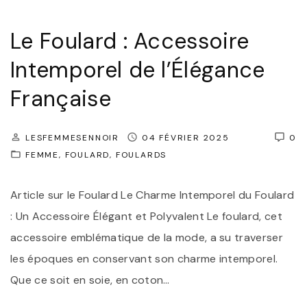
c
c
Le Foulard : Accessoire
e
Intemporel de l’Élégance
s
s
Française
o
i
LESFEMMESENNOIR
04 FÉVRIER 2025
0
r
FEMME
FOULARD
FOULARDS
e
I
Article sur le Foulard Le Charme Intemporel du Foulard
n
: Un Accessoire Élégant et Polyvalent Le foulard, cet
d
accessoire emblématique de la mode, a su traverser
i
les époques en conservant son charme intemporel.
s
Que ce soit en soie, en coton
…
p