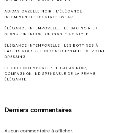
F
p
ADIDAS GAZELLE NOIR : L’ÉLÉGANCE
r
o
INTEMPORELLE DU STREETWEAR
a
r
ÉLÉGANCE INTEMPORELLE : LE SAC NOIR ET
n
e
BLANC, UN INCONTOURNABLE DE STYLE
ç
l
ÉLÉGANCE INTEMPORELLE : LES BOTTINES À
a
LACETS NOIRES, L’INCONTOURNABLE DE VOTRE
l
DRESSING
i
e
s
LE CHIC INTEMPOREL : LE CABAS NOIR,
:
COMPAGNON INDISPENSABLE DE LA FEMME
e
L
ÉLÉGANTE
"
e
s
S
Derniers commentaires
e
c
Aucun commentaire à afficher.