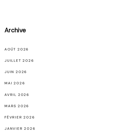
r
e
t
s
Archive
d
e
AOÛT 2026
s
JUILLET 2026
É
JUIN 2026
c
MAI 2026
h
a
AVRIL 2026
r
MARS 2026
p
FÉVRIER 2026
e
JANVIER 2026
s