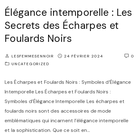
r
e
Élégance intemporelle : Les
o
s
n
s
Secrets des Écharpes et
t
o
Foulards Noirs
e
i
r
r
LESFEMMESENNOIR
24 FÉVRIER 2024
0
l
e
UNCATEGORIZED
’
I
H
n
Les Écharpes et Foulards Noirs : Symboles d’Élégance
i
t
Intemporelle Les Écharpes et Foulards Noirs :
v
e
Symboles d’Élégance Intemporelle Les écharpes et
e
m
foulards noirs sont des accessoires de mode
r
p
emblématiques qui incarnent l’élégance intemporelle
a
o
et la sophistication. Que ce soit en
…
v
r