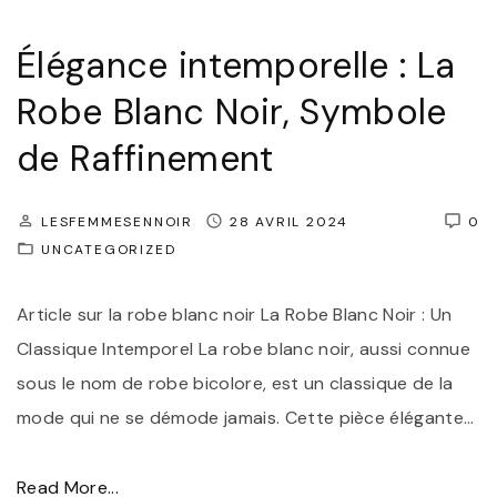
n
Élégance intemporelle : La
d
e
Robe Blanc Noir, Symbole
u
de Raffinement
r
s
LESFEMMESENNOIR
28 AVRIL 2024
0
d
UNCATEGORIZED
u
N
Article sur la robe blanc noir La Robe Blanc Noir : Un
o
Classique Intemporel La robe blanc noir, aussi connue
i
sous le nom de robe bicolore, est un classique de la
r
mode qui ne se démode jamais. Cette pièce élégante
…
-
N
"
Read More...