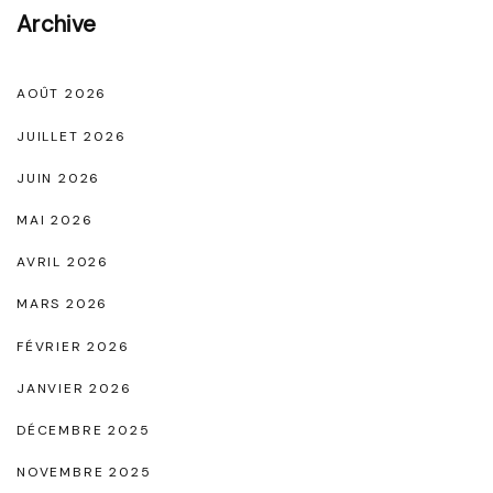
y
Archive
a
s
n
t
c
AOÛT 2026
é
N
JUILLET 2026
r
o
JUIN 2026
i
i
e
MAI 2026
r
u
AVRIL 2026
,
s
S
MARS 2026
e
y
FÉVRIER 2026
"
m
JANVIER 2026
b
DÉCEMBRE 2025
o
l
NOVEMBRE 2025