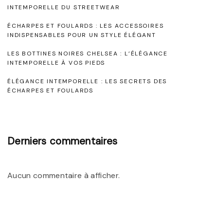
o
INTEMPORELLE DU STREETWEAR
s
r
ÉCHARPES ET FOULARDS : LES ACCESSOIRES
d
e
INDISPENSABLES POUR UN STYLE ÉLÉGANT
’
l
LES BOTTINES NOIRES CHELSEA : L’ÉLÉGANCE
u
INTEMPORELLE À VOS PIEDS
l
n
e
ÉLÉGANCE INTEMPORELLE : LES SECRETS DES
e
ÉCHARPES ET FOULARDS
:
C
L
o
a
u
Derniers commentaires
R
l
o
e
b
Aucun commentaire à afficher.
u
e
r
B
M
l