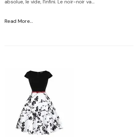
absolue, le vide, l’infini. Le noir-noir va
…
"
Read More...
D
a
n
s
l
e
s
P
r
o
f
o