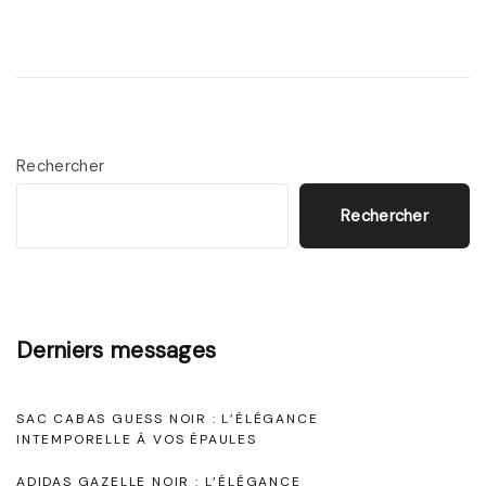
o
É
i
l
r
é
:
g
E
a
Rechercher
x
n
p
Rechercher
c
l
e
o
i
r
n
a
Derniers messages
t
t
e
i
SAC CABAS GUESS NOIR : L’ÉLÉGANCE
m
INTEMPORELLE À VOS ÉPAULES
o
p
n
ADIDAS GAZELLE NOIR : L’ÉLÉGANCE