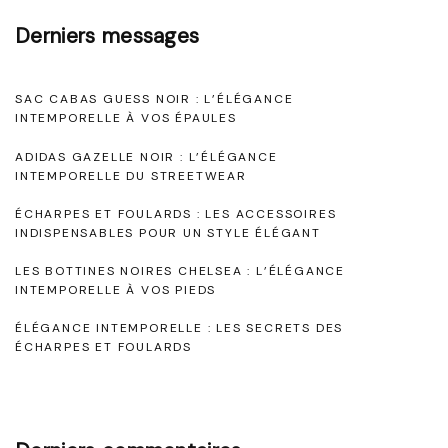
o
Derniers messages
i
r
SAC CABAS GUESS NOIR : L’ÉLÉGANCE
p
INTEMPORELLE À VOS ÉPAULES
o
ADIDAS GAZELLE NOIR : L’ÉLÉGANCE
u
INTEMPORELLE DU STREETWEAR
r
ÉCHARPES ET FOULARDS : LES ACCESSOIRES
F
INDISPENSABLES POUR UN STYLE ÉLÉGANT
e
LES BOTTINES NOIRES CHELSEA : L’ÉLÉGANCE
INTEMPORELLE À VOS PIEDS
m
m
ÉLÉGANCE INTEMPORELLE : LES SECRETS DES
ÉCHARPES ET FOULARDS
e
:
L
’