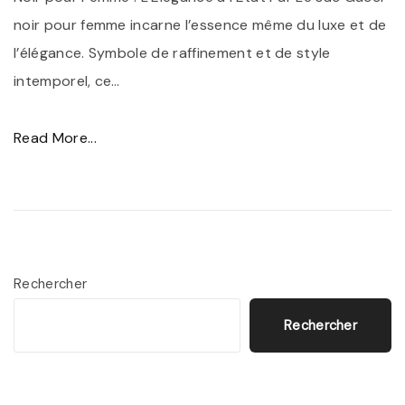
noir pour femme incarne l’essence même du luxe et de
l’élégance. Symbole de raffinement et de style
intemporel, ce
…
"
Read More...
S
a
c
G
u
Rechercher
c
Rechercher
c
i
N