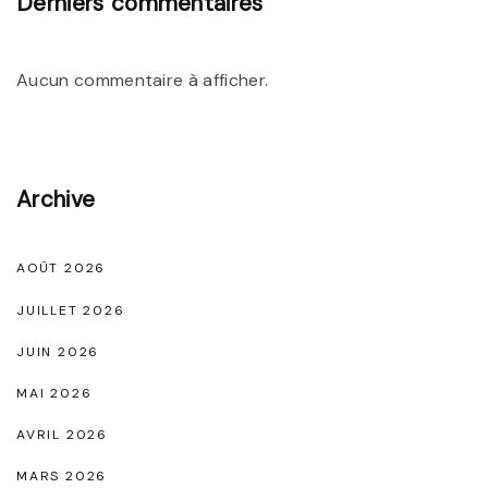
Derniers commentaires
É
l
Aucun commentaire à afficher.
é
g
a
Archive
n
c
e
AOÛT 2026
I
JUILLET 2026
n
JUIN 2026
t
MAI 2026
e
AVRIL 2026
m
p
MARS 2026