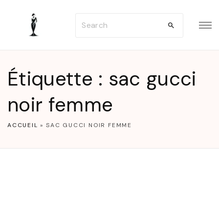
S
S
k
e
i
a
p
r
t
Étiquette :
sac gucci
c
o
h
noir femme
c
f
o
o
ACCUEIL
»
SAC GUCCI NOIR FEMME
n
r
t
:
e
n
t