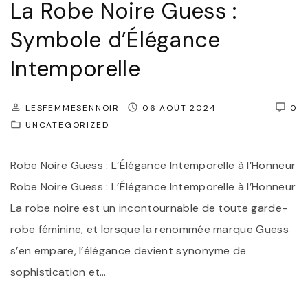
La Robe Noire Guess :
à
e
V
s
Symbole d’Élégance
o
s
Intemporelle
t
o
r
i
LESFEMMESENNOIR
06 AOÛT 2024
0
e
r
UNCATEGORIZED
É
e
p
I
Robe Noire Guess : L’Élégance Intemporelle à l’Honneur
a
n
Robe Noire Guess : L’Élégance Intemporelle à l’Honneur
u
t
La robe noire est un incontournable de toute garde-
l
e
robe féminine, et lorsque la renommée marque Guess
e
m
s’en empare, l’élégance devient synonyme de
"
p
sophistication et
…
o
r