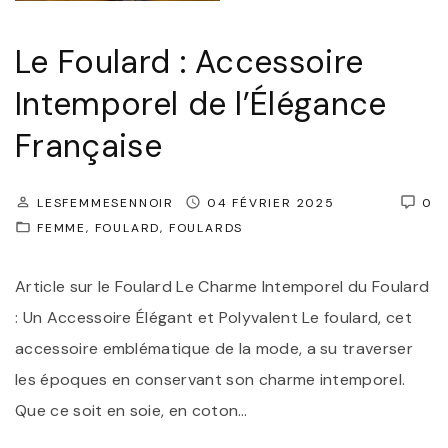
M
r
a
Le Foulard : Accessoire
e
r
P
Intemporel de l’Élégance
q
o
u
Française
r
e
t
:
LESFEMMESENNOIR
04 FÉVRIER 2025
0
é
L
FEMME
FOULARD
FOULARDS
e
’
"
É
Article sur le Foulard Le Charme Intemporel du Foulard
l
: Un Accessoire Élégant et Polyvalent Le foulard, cet
é
accessoire emblématique de la mode, a su traverser
g
les époques en conservant son charme intemporel.
a
Que ce soit en soie, en coton
…
n