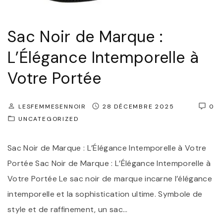
e
m
Sac Noir de Marque :
a
L’Élégance Intemporelle à
i
l
Votre Portée
l
o
LESFEMMESENNOIR
28 DÉCEMBRE 2025
0
t
UNCATEGORIZED
d
e
Sac Noir de Marque : L’Élégance Intemporelle à Votre
b
Portée Sac Noir de Marque : L’Élégance Intemporelle à
a
Votre Portée Le sac noir de marque incarne l’élégance
i
intemporelle et la sophistication ultime. Symbole de
n
style et de raffinement, un sac
…