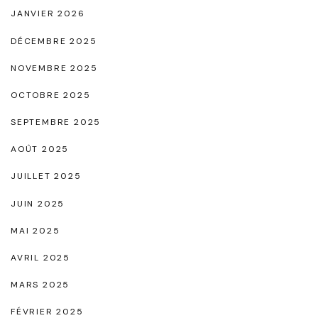
JANVIER 2026
e
DÉCEMBRE 2025
R
a
NOVEMBRE 2025
f
OCTOBRE 2025
f
SEPTEMBRE 2025
i
AOÛT 2025
n
e
JUILLET 2025
m
JUIN 2025
e
MAI 2025
n
AVRIL 2025
t
"
MARS 2025
FÉVRIER 2025