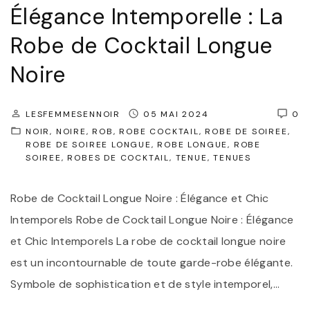
Élégance Intemporelle : La
o
r
Robe de Cocktail Longue
e
Noire
l
l
LESFEMMESENNOIR
05 MAI 2024
0
e
NOIR
NOIRE
ROB
ROBE COCKTAIL
ROBE DE SOIREE
:
ROBE DE SOIREE LONGUE
ROBE LONGUE
ROBE
SOIREE
ROBES DE COCKTAIL
TENUE
TENUES
L
a
Robe de Cocktail Longue Noire : Élégance et Chic
R
Intemporels Robe de Cocktail Longue Noire : Élégance
o
et Chic Intemporels La robe de cocktail longue noire
b
est un incontournable de toute garde-robe élégante.
e
Symbole de sophistication et de style intemporel,
…
N