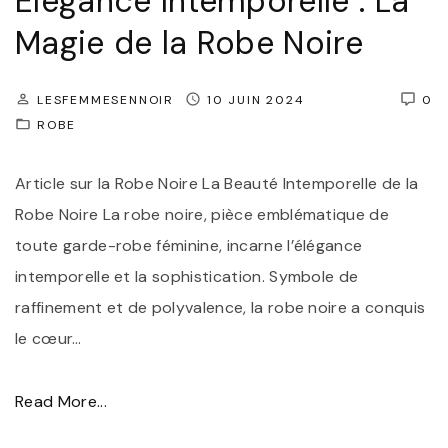
Élégance Intemporelle : La
F
s
Magie de la Robe Noire
r
s
a
:
LESFEMMESENNOIR
10 JUIN 2024
0
n
S
ROBE
ç
y
a
m
Article sur la Robe Noire La Beauté Intemporelle de la
i
b
Robe Noire La robe noire, pièce emblématique de
s
o
toute garde-robe féminine, incarne l’élégance
e
l
intemporelle et la sophistication. Symbole de
"
e
raffinement et de polyvalence, la robe noire a conquis
d
le cœur
…
’
É
"
Read More...
l
É