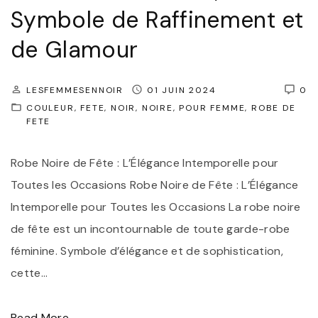
r
Symbole de Raffinement et
l
e
de Glamour
l
l
e
l
"
e
LESFEMMESENNOIR
01 JUIN 2024
0
COULEUR
FETE
NOIR
NOIRE
POUR FEMME
ROBE DE
:
FETE
L
a
Robe Noire de Fête : L’Élégance Intemporelle pour
M
Toutes les Occasions Robe Noire de Fête : L’Élégance
a
Intemporelle pour Toutes les Occasions La robe noire
g
de fête est un incontournable de toute garde-robe
i
féminine. Symbole d’élégance et de sophistication,
e
cette
…
d
e
"
Read More...