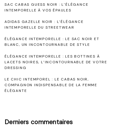
o
e
SAC CABAS GUESS NOIR : L’ÉLÉGANCE
e
e
n
INTEMPORELLE À VOS ÉPAULES
N
l
ADIDAS GAZELLE NOIR : L’ÉLÉGANCE
d
o
l
INTEMPORELLE DU STREETWEAR
i
e
e
ÉLÉGANCE INTEMPORELLE : LE SAC NOIR ET
r
:
BLANC, UN INCONTOURNABLE DE STYLE
s
e
L
ÉLÉGANCE INTEMPORELLE : LES BOTTINES À
"
a
LACETS NOIRES, L’INCONTOURNABLE DE VOTRE
a
DRESSING
r
R
LE CHIC INTEMPOREL : LE CABAS NOIR,
o
COMPAGNON INDISPENSABLE DE LA FEMME
t
ÉLÉGANTE
b
i
e
B
c
l
Derniers commentaires
l
a