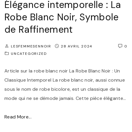
Élégance intemporelle : La
p
o
o
Robe Blanc Noir, Symbole
l
r
e
de Raffinement
e
d
l
e
LESFEMMESENNOIR
28 AVRIL 2024
0
l
R
UNCATEGORIZED
e
a
:
f
Article sur la robe blanc noir La Robe Blanc Noir : Un
L
f
Classique Intemporel La robe blanc noir, aussi connue
a
i
sous le nom de robe bicolore, est un classique de la
R
n
mode qui ne se démode jamais. Cette pièce élégante
…
o
e
b
m
"
Read More...
e
e
É
d