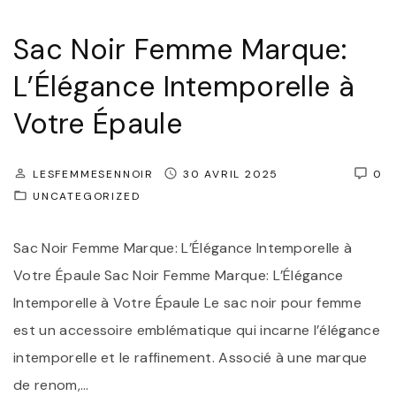
u
Sac Noir Femme Marque:
e
:
L’Élégance Intemporelle à
L
Votre Épaule
’
É
LESFEMMESENNOIR
30 AVRIL 2025
0
l
UNCATEGORIZED
é
g
Sac Noir Femme Marque: L’Élégance Intemporelle à
a
Votre Épaule Sac Noir Femme Marque: L’Élégance
n
Intemporelle à Votre Épaule Le sac noir pour femme
c
est un accessoire emblématique qui incarne l’élégance
e
intemporelle et le raffinement. Associé à une marque
I
de renom,
…