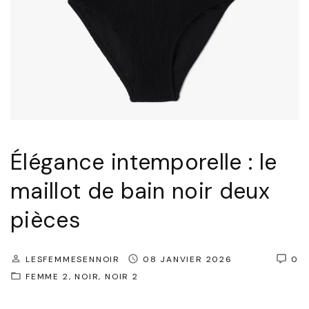
r
e
l
l
e
:
L
Élégance intemporelle : le
e
S
maillot de bain noir deux
a
pièces
c
N
LESFEMMESENNOIR
08 JANVIER 2026
0
o
FEMME 2
NOIR
NOIR 2
i