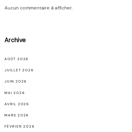
e
n
Aucun commentaire à afficher.
c
s
N
o
Archive
i
r
,
AOÛT 2026
S
JUILLET 2026
y
JUIN 2026
m
MAI 2026
b
o
AVRIL 2026
l
MARS 2026
e
FÉVRIER 2026
d