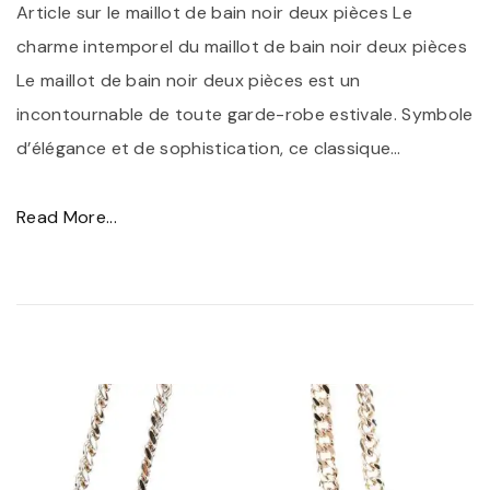
r
Article sur le maillot de bain noir deux pièces Le
d
charme intemporel du maillot de bain noir deux pièces
e
Le maillot de bain noir deux pièces est un
L
incontournable de toute garde-robe estivale. Symbole
u
d’élégance et de sophistication, ce classique
…
x
e
"
Read More...
,
É
S
l
y
é
m
g
b
a
o
n
l
c
e
e