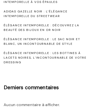
d
l
INTEMPORELLE À VOS ÉPAULES
e
e
a
ADIDAS GAZELLE NOIR : L’ÉLÉGANCE
INTEMPORELLE DU STREETWEAR
:
s
g
L
ÉLÉGANCE INTEMPORELLE : DÉCOUVREZ LA
a
BEAUTÉ DES BIJOUX EN OR NOIR
a
e
r
M
ÉLÉGANCE INTEMPORELLE : LE SAC NOIR ET
BLANC, UN INCONTOURNABLE DE STYLE
a
t
ÉLÉGANCE INTEMPORELLE : LES BOTTINES À
g
LACETS NOIRES, L’INCONTOURNABLE DE VOTRE
i
i
DRESSING
e
c
d
l
e
Derniers commentaires
e
l
a
s
Aucun commentaire à afficher.
M