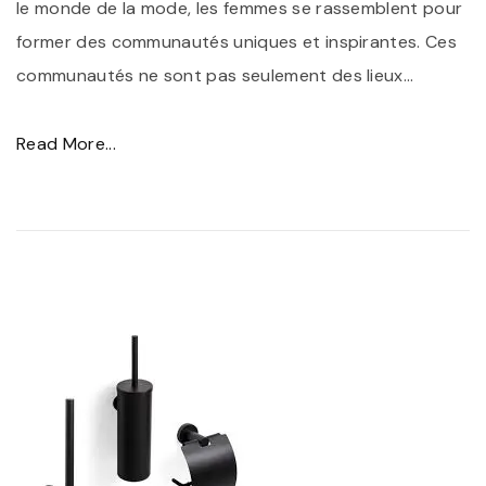
le monde de la mode, les femmes se rassemblent pour
former des communautés uniques et inspirantes. Ces
communautés ne sont pas seulement des lieux
…
"
Read More...
É
l
é
g
a
n
c
e
e
t