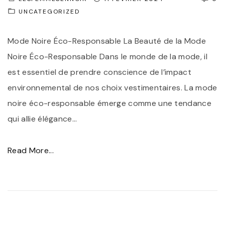
UNCATEGORIZED
r
r
s
e
Mode Noire Éco-Responsable La Beauté de la Mode
Q
l
Noire Éco-Responsable Dans le monde de la mode, il
u
l
est essentiel de prendre conscience de l’impact
i
e
environnemental de nos choix vestimentaires. La mode
S
d
noire éco-responsable émerge comme une tendance
u
e
qui allie élégance
…
b
l
l
a
"
Read More...
i
R
L
m
o
a
e
b
B
n
e
e
t
N