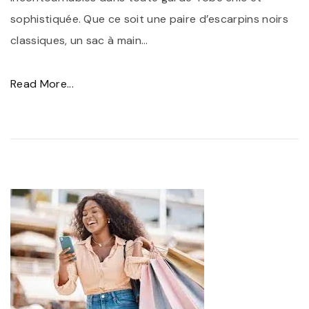
é
c
sophistiquée. Que ce soit une paire d’escarpins noirs
m
e
classiques, un sac à main
…
i
s
n
s
"
Read More...
i
o
É
n
i
l
e
r
é
"
e
g
s
a
N
n
o
c
i
e
r
I
s
n