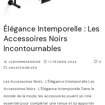
S
o
l
Élégance Intemporelle : Les
i
d
Accessoires Noirs
a
Incontournables
r
i
LESFEMMESENNOIR
17 FÉVRIER 2024
0
t
UNCATEGORIZED
é
:
Les Accessoires Noirs : L’Élégance Intemporelle Les
L
Accessoires Noirs : L’Élégance Intemporelle Dans le
a
monde de la mode, les accessoires jouent un rôle
P
essentiel pour compléter une tenue et lui apporter