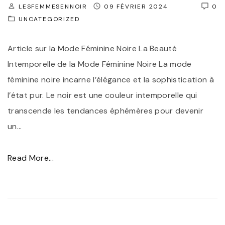
LESFEMMESENNOIR
:
09 FÉVRIER 2024
0
t
UNCATEGORIZED
L
y
’
l
Article sur la Mode Féminine Noire La Beauté
E
e
Intemporelle de la Mode Féminine Noire La mode
s
e
féminine noire incarne l’élégance et la sophistication à
s
t
l’état pur. Le noir est une couleur intemporelle qui
e
D
transcende les tendances éphémères pour devenir
n
u
un
…
c
r
e
a
"
Read More...
d
b
É
e
i
l
l
l
é
a
i
g