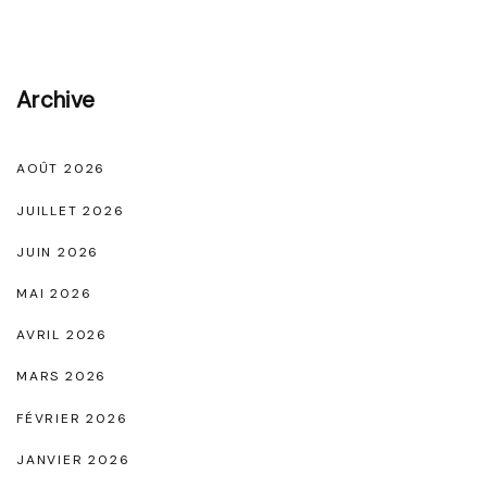
o
d
e
Archive
F
é
AOÛT 2026
m
JUILLET 2026
i
JUIN 2026
n
i
MAI 2026
n
AVRIL 2026
e
MARS 2026
N
FÉVRIER 2026
o
JANVIER 2026
i