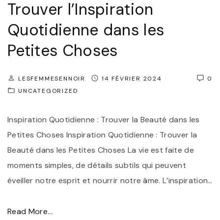
Trouver l’Inspiration
o
d
w
e
Quotidienne dans les
e
N
Petites Choses
r
o
m
i
LESFEMMESENNOIR
14 FÉVRIER 2024
0
e
r
UNCATEGORIZED
n
s
t
I
Inspiration Quotidienne : Trouver la Beauté dans les
:
n
Petites Choses Inspiration Quotidienne : Trouver la
L
c
Beauté dans les Petites Choses La vie est faite de
a
o
moments simples, de détails subtils qui peuvent
B
n
éveiller notre esprit et nourrir notre âme. L’inspiration
…
o
t
u
o
"
Read More...