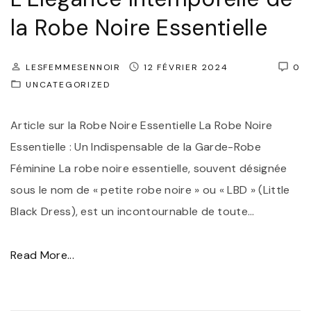
e
o
la Robe Noire Essentielle
s
r
C
e
h
LESFEMMESENNOIR
12 FÉVRIER 2024
0
l
UNCATEGORIZED
o
l
s
e
Article sur la Robe Noire Essentielle La Robe Noire
e
:
Essentielle : Un Indispensable de la Garde-Robe
s
L
Féminine La robe noire essentielle, souvent désignée
"
e
sous le nom de « petite robe noire » ou « LBD » (Little
s
Black Dress), est un incontournable de toute
…
L
u
"
Read More...
x
L
u
’