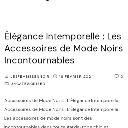
e
m
m
u
p
n
o
Élégance Intemporelle : Les
a
r
u
Accessoires de Mode Noirs
e
t
l
Incontournables
é
l
d
e
LESFEMMESENNOIR
16 FÉVRIER 2024
0
e
:
UNCATEGORIZED
M
L
o
e
Accessoires de Mode Noirs : L’Élégance Intemporelle
d
s
Accessoires de Mode Noirs : L’Élégance Intemporelle
e
A
Les accessoires de mode noirs sont des
F
c
incontournables dans toute garde-robe chic et