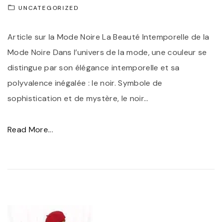
e
UNCATEGORIZED
r
"
e
Article sur la Mode Noire La Beauté Intemporelle de la
É
Mode Noire Dans l’univers de la mode, une couleur se
c
distingue par son élégance intemporelle et sa
o
polyvalence inégalée : le noir. Symbole de
-
sophistication et de mystère, le noir
…
R
e
"
Read More...
s
É
p
l
o
é
n
g
s
a
a
n