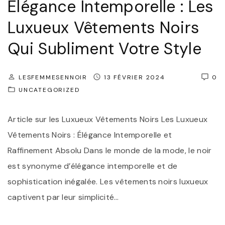
Élégance Intemporelle : Les
r
a
Luxueux Vêtements Noirs
F
t
e
Qui Subliment Votre Style
i
m
o
m
n
LESFEMMESENNOIR
13 FÉVRIER 2024
0
e
UNCATEGORIZED
Q
N
u
o
Article sur les Luxueux Vêtements Noirs Les Luxueux
o
i
Vêtements Noirs : Élégance Intemporelle et
t
r
Raffinement Absolu Dans le monde de la mode, le noir
i
e
est synonyme d’élégance intemporelle et de
d
"
sophistication inégalée. Les vêtements noirs luxueux
i
captivent par leur simplicité
…
e
n